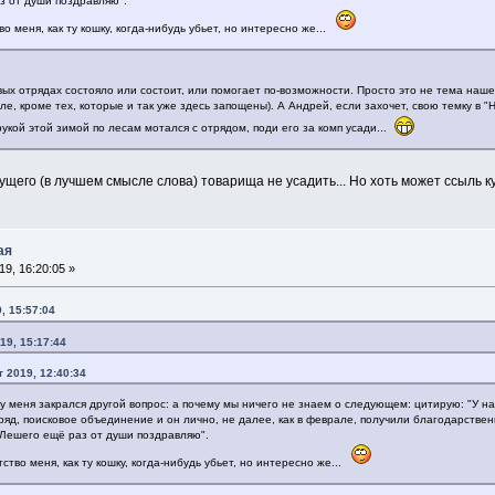
з от души поздравляю".
 меня, как ту кошку, когда-нибудь убьет, но интересно же...
ых отрядах состояло или состоит, или помогает по-возможности. Просто это не тема наш
ле, кроме тех, которые и так уже здесь запощены). А Андрей, если захочет, свою темку в "
кой этой зимой по лесам мотался с отрядом, поди его за комп усади...
ущего (в лучшем смысле слова) товарища не усадить... Но хоть может ссыль ку
ая
9, 16:20:05 »
, 15:57:04
19, 15:17:44
 2019, 12:40:34
 у меня закрался другой вопрос: а почему мы ничего не знаем о следующем: цитирую: "У н
ряд, поисковое объединение и он лично, не далее, как в феврале, получили благодарствен
Лешего ещё раз от души поздравляю".
тво меня, как ту кошку, когда-нибудь убьет, но интересно же...