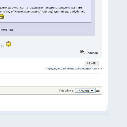
ашего форума, хотя стекольные находки отрядов по ранним
ою темку в "Наших коллекциях" или ещё где-нибудь забубенит,
появится...
щено
Записан
ПЕЧАТЬ
« предыдущая тема
следующая тема »
Перейти в: