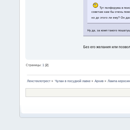
Тут полфорума в поис
советам нам бы очень помо
но до этого ли ему? Он да
Ну да, за комп такого пошатущ
Без его желания или позвол
Страницы:
1
[
2
]
Ленстеклотрест
»
Чулан в посудной лавке
»
Архив
»
Лампа кероси