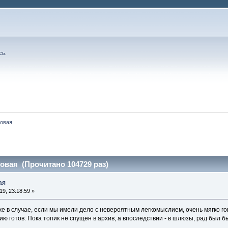
сь
.
новая
овая (Прочитано 104729 раз)
ая
9, 23:18:59 »
е в случае, если мы имели дело с невероятным легкомыслием, очень мягко г
нию готов. Пока топик не спущен в архив, а впоследствии - в шлюзы, рад был