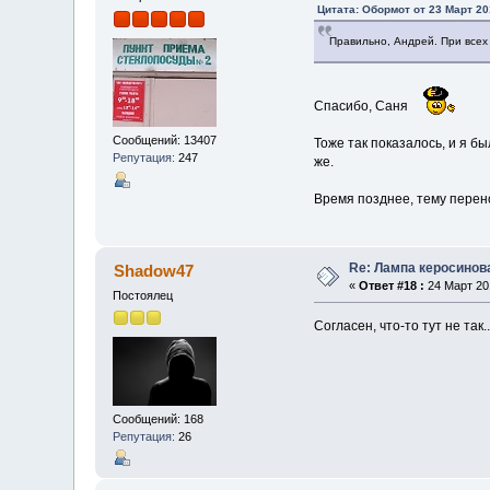
Цитата: Обормот от 23 Март 20
Правильно, Андрей. При всех 
Спасибо, Саня
Сообщений: 13407
Тоже так показалось, и я б
Репутация:
247
же.
Время позднее, тему перено
Re: Лампа керосинов
Shadow47
«
Ответ #18 :
24 Март 201
Постоялец
Согласен, что-то тут не так..
Сообщений: 168
Репутация:
26