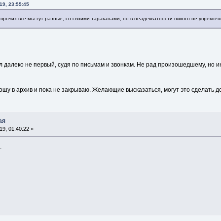
19, 23:55:45
прочих все мы тут разные, со своими тараканами, но в неадекватности никого не упрекнёшь.
ыл далеко не первый, судя по письмам и звонкам. Не рад произошедшему, но и
шу в архив и пока не закрываю. Желающие высказаться, могут это сделать д
ая
9, 01:40:22 »
.