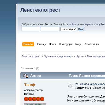
Ленстеклотрест
Добро пожаловать,
Гость
. Пожалуйста,
войдите
или
зарегистрируйте
Начало
Помощь
Поиск
Календарь
Вход
Регистрация
Ленстеклотрест
»
Чулан в посудной лавке
»
Архив
»
Лампа кероси
Страницы:
1
[
2
]
Автор
Тема: Лампа керосин
Re: Лампа керосинов
Тымф
«
Ответ #15 :
23 Март 201
Администратор
Ветеран
Яны с нами больше нет. Даж
Но к его критике и обсужде