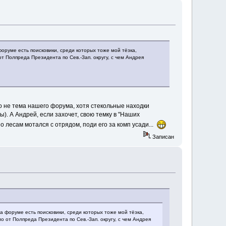
форуме есть поисковики, среди которых тоже мой тёзка,
т Полпреда Президента по Сев.-Зап. округу, с чем Андрея
о не тема нашего форума, хотя стекольные находки
). А Андрей, если захочет, свою темку в "Наших
о лесам мотался с отрядом, поди его за комп усади...
Записан
а форуме есть поисковики, среди которых тоже мой тёзка,
о от Полпреда Президента по Сев.-Зап. округу, с чем Андрея