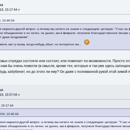
ая
9, 15:17:44 »
, 12:40:34
я закрался другой вопрос: а почему мы ничего не знаем о следующем: цитирую: "У нас на 
ое объединение и он лично, не далее, как в феврале, получили благодарственное письмо о
т души поздравляю".
ня, как ту кошку, когда-нибудь убьет, но интересно же...
овых отрядах состояло или состоит, или помогает по-возможности. Просто эт
нам бы очень помогли (в смысле, кроме тех, которые и так уже здесь запощены
будь забубенит, но до этого ли ему? Он даже с поломанной рукой этой зимой п
ая
9, 15:57:04 »
 15:17:44
019, 12:40:34
меня закрался другой вопрос: а почему мы ничего не знаем о следующем: цитирую: "У нас н
ковое объединение и он лично, не далее, как в феврале, получили благодарственное письм