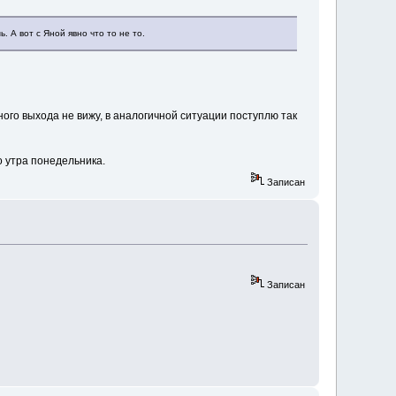
 А вот с Яной явно что то не то.
ного выхода не вижу, в аналогичной ситуации поступлю так
о утра понедельника.
Записан
Записан