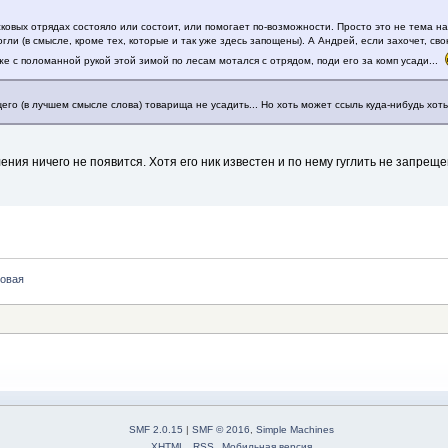
ковых отрядах состояло или состоит, или помогает по-возможности. Просто это не тема н
гли (в смысле, кроме тех, которые и так уже здесь запощены). А Андрей, если захочет, св
же с поломанной рукой этой зимой по лесам мотался с отрядом, поди его за комп усади...
его (в лучшем смысле слова) товарища не усадить... Но хоть может ссыль куда-нибудь хоть 
ения ничего не появится. Хотя его ник известен и по нему гуглить не запре
новая
SMF 2.0.15
|
SMF © 2016
,
Simple Machines
XHTML
RSS
Мобильная версия