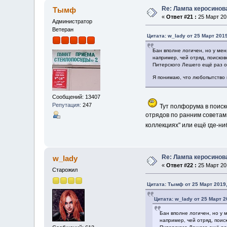
Re: Лампа керосинов
Тымф
«
Ответ #21 :
25 Март 201
Администратор
Ветеран
Цитата: w_lady от 25 Март 2019
Бан вполне логичен, но у мен
например, чей отряд, поисков
Питерского Лешего ещё раз о
Я понимаю, что любопытство ме
Сообщений: 13407
Репутация:
247
Тут полфорума в поиск
отрядов по ранним советам 
коллекциях" или ещё где-ни
Re: Лампа керосинов
w_lady
«
Ответ #22 :
25 Март 201
Старожил
Цитата: Тымф от 25 Март 2019,
Цитата: w_lady от 25 Март 2
Бан вполне логичен, но у 
например, чей отряд, поис