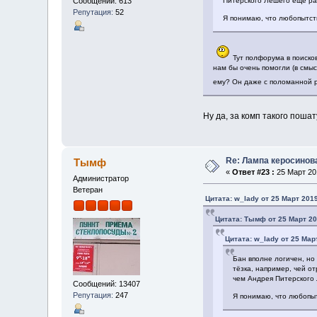
Сообщений: 613
Питерского Лешего ещё ра
Репутация:
52
Я понимаю, что любопытство
Тут полфорума в поисков
нам бы очень помогли (в смыс
ему? Он даже с поломанной ру
Ну да, за комп такого пошат
Re: Лампа керосинов
Тымф
«
Ответ #23 :
25 Март 201
Администратор
Ветеран
Цитата: w_lady от 25 Март 2019
Цитата: Тымф от 25 Март 20
Цитата: w_lady от 25 Март
Бан вполне логичен, но
тёзка, например, чей от
чем Андрея Питерского 
Сообщений: 13407
Репутация:
247
Я понимаю, что любопытс