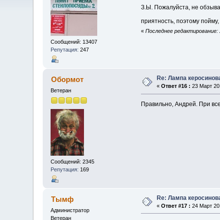
З.Ы. Пожалуйста, не обзыв
приятность, поэтому пойму,
«
Последнее редактирование: 
Сообщений: 13407
Репутация:
247
Re: Лампа керосинов
Обормот
«
Ответ #16 :
23 Март 201
Ветеран
Правильно, Андрей. При всех
Сообщений: 2345
Репутация:
169
Re: Лампа керосинов
Тымф
«
Ответ #17 :
24 Март 201
Администратор
Ветеран