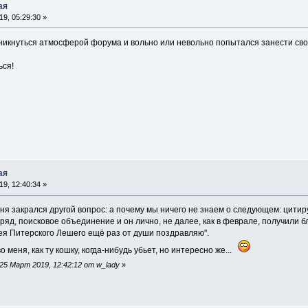
ая
9, 05:29:30 »
никнуться атмосферой форума и вольно или невольно попытался занести свой
ься!
ая
9, 12:40:34 »
еня закрался другой вопрос: а почему мы ничего не знаем о следующем: цитир
тряд, поисковое объединение и он лично, не далее, как в феврале, получили
дрея Питерского Лешего ещё раз от души поздравляю".
меня, как ту кошку, когда-нибудь убьет, но интересно же...
5 Март 2019, 12:42:12 от w_lady
»