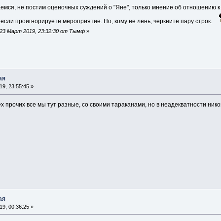
аемся, не постим оценочных суждений о "Яне", только мнение об отношению к
 если проигнорируете мероприятие. Но, кому не лень, черкните пару строк.
23 Март 2019, 23:32:30 от Тымф
»
ая
9, 23:55:45 »
 прочих все мы тут разные, со своими тараканами, но в неадекватности никого
ая
9, 00:36:25 »