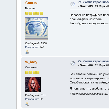
Re: Лампа керосинов
Саныч
«
Ответ #19 :
24 Март 201
Ветеран
Человек не потрудился про
прошел фэйс-контроль.
Так и будем к этому относит
Сообщений: 1930
Репутация:
240
Re: Лампа керосинов
w_lady
«
Ответ #20 :
25 Март 201
Старожил
Бан вполне логичен, но у м
мой тёзка, например, чей о
Сев.-Зап. округу, с чем Ан
Я понимаю, что любопытство 
«
Последнее редактирование: 2
Сообщений: 613
Репутация:
52