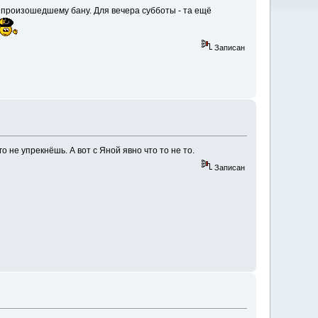
 произошедшему бану. Для вечера субботы - та ещё
Записан
 не упрекнёшь. А вот с Яной явно что то не то.
Записан