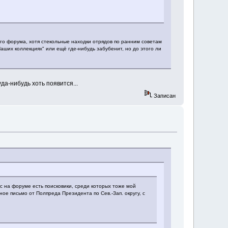
его форума, хотя стекольные находки отрядов по ранним советам
Наших коллекциях" или ещё где-нибудь забубенит, но до этого ли
да-нибудь хоть появится...
Записан
ас на форуме есть поисковики, среди которых тоже мой
ное письмо от Полпреда Президента по Сев.-Зап. округу, с