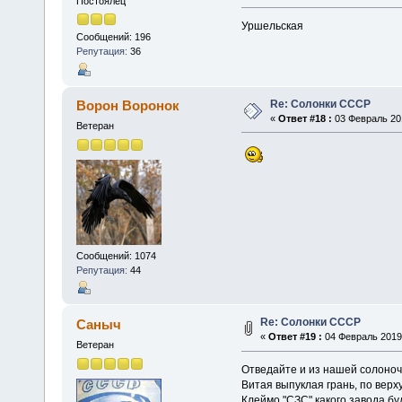
Постоялец
Уршельская
Сообщений: 196
Репутация:
36
Re: Солонки СССР
Ворон Воронок
«
Ответ #18 :
03 Февраль 201
Ветеран
Сообщений: 1074
Репутация:
44
Re: Солонки СССР
Саныч
«
Ответ #19 :
04 Февраль 2019,
Ветеран
Отведайте и из нашей солоноч
Витая выпуклая грань, по верху
Клеймо "СЗС" какого завода бу