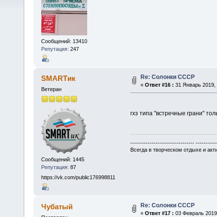
Сообщений: 13410
Репутация:
247
Re: Солонки СССР
SMARTик
«
Ответ #16 :
31 Январь 2019, 
Ветеран
гхз типа "встречные грани" то
--------------------------------- ----------
Всегда в творческом отдыхе и акти
Сообщений: 1445
Репутация:
87
https://vk.com/public176998811
Re: Солонки СССР
Чубатый
«
Ответ #17 :
03 Февраль 2019,