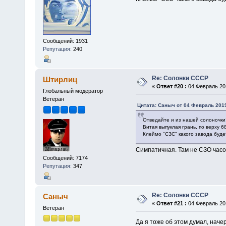
Сообщений: 1931
Репутация:
240
Re: Солонки СССР
Штирлиц
«
Ответ #20 :
04 Февраль 201
Глобальный модератор
Ветеран
Цитата: Саныч от 04 Февраль 2019
Отведайте и из нашей солоночки
Витая выпуклая грань, по верху 6
Клеймо "СЗС" какого завода буде
Симпатичная. Там не СЗО час
Сообщений: 7174
Репутация:
347
Re: Солонки СССР
Саныч
«
Ответ #21 :
04 Февраль 201
Ветеран
Да я тоже об этом думал, наче