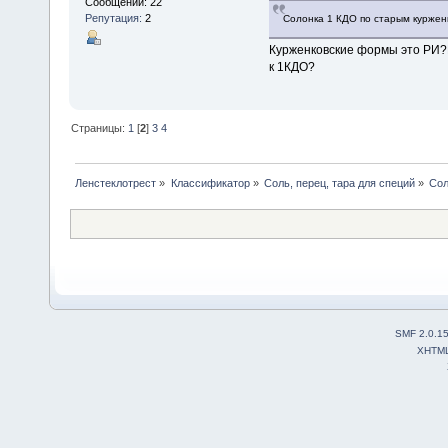
Сообщений: 22
Репутация:
2
Солонка 1 КДО по старым куржен
Курженковские формы это РИ?И
к 1КДО?
Страницы:
1
[
2
]
3
4
Ленстеклотрест
»
Классификатор
»
Соль, перец, тара для специй
»
Сол
SMF 2.0.1
XHTM