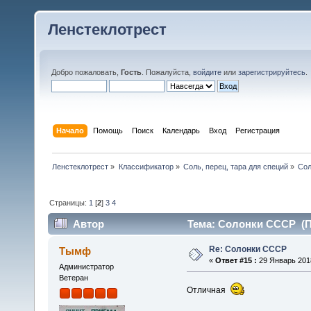
Ленстеклотрест
Добро пожаловать,
Гость
. Пожалуйста,
войдите
или
зарегистрируйтесь
.
Начало
Помощь
Поиск
Календарь
Вход
Регистрация
Ленстеклотрест
»
Классификатор
»
Соль, перец, тара для специй
»
Сол
Страницы:
1
[
2
]
3
4
Автор
Тема: Солонки СССР (Пр
Re: Солонки СССР
Тымф
«
Ответ #15 :
29 Январь 2018
Администратор
Ветеран
Отличная