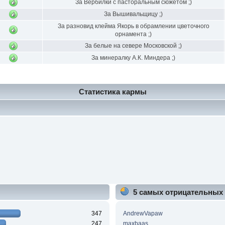
За Вербилки с пасторальным сюжетом ;)
За Вышивальщицу ;)
За разновид клейма Якорь в обрамлении цветочного
орнамента ;)
За белые на севере Московской ;)
За минералку А.К. Миндера ;)
Статистика кармы
5 самых отрицательных
347
AndrewVapaw
247
maxbaas