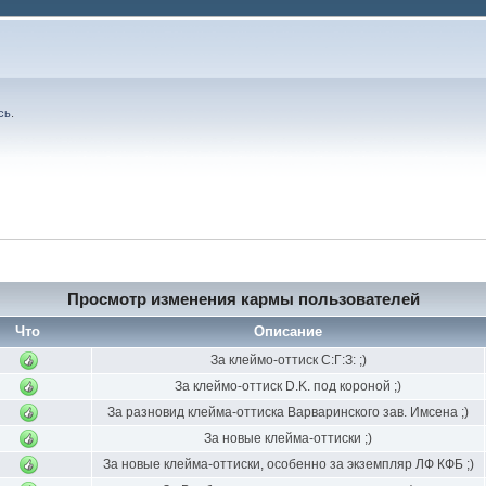
сь
.
Просмотр изменения кармы пользователей
Что
Описание
За клеймо-оттиск С:Г:З: ;)
За клеймо-оттиск D.K. под короной ;)
За разновид клейма-оттиска Варваринского зав. Имсена ;)
За новые клейма-оттиски ;)
За новые клейма-оттиски, особенно за экземпляр ЛФ КФБ ;)