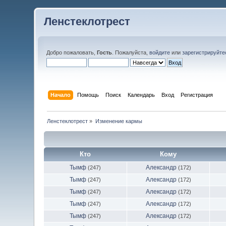
Ленстеклотрест
Добро пожаловать,
Гость
. Пожалуйста,
войдите
или
зарегистрируйте
Начало
Помощь
Поиск
Календарь
Вход
Регистрация
Ленстеклотрест
»
Изменение кармы
Кто
Кому
Тымф
Александр
(247)
(172)
Тымф
Александр
(247)
(172)
Тымф
Александр
(247)
(172)
Тымф
Александр
(247)
(172)
Тымф
Александр
(247)
(172)