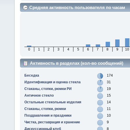
Средняя активность пользователя по часам
0
1
2
3
4
5
6
7
8
9
10
Активность в разделах (кол-во сообщений)
Беседка
174
Идентификация и оценка стекла
31
Стаканы, стопки, рюмки РИ
19
Античное стекло
15
Остальные стекольные изделия
14
Стаканы, стопки, рюмки
11
Поздравления и праздники
10
Чистка, реставрация и хранение
9
Дискуссионный клуб
8