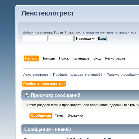
Ленстеклотрест
Добро пожаловать,
Гость
. Пожалуйста,
войдите
или
зарегистрируйтесь
.
Начало
Помощь
Поиск
Календарь
Вход
Регистрация
Ленстеклотрест
»
Профиль пользователя иван68
»
Просмотр сообщен
Профиль пользователя
Просмотр сообщений
В этом разделе можно просмотреть все сообщения, сделанные этим п
Сообщения
Темы
Вложения
Сообщения - иван68