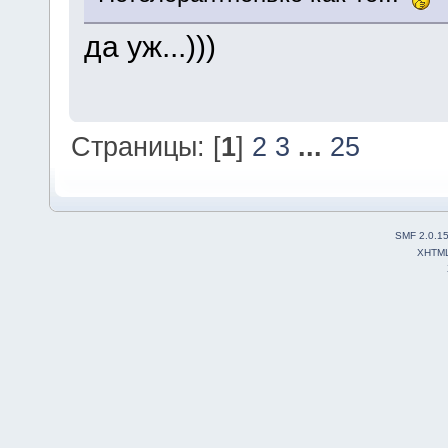
да уж...)))
Страницы: [
1
]
2
3
...
25
SMF 2.0.1
XHTM