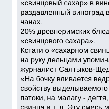
«свинцовый сахар» в вин
раздавленный виноград 
чанах.
20% древнеримских блюд
«свинцового сахара».
Кстати о «сахарном сви
на руку дельцами упомина
журналист Салтыков-Щед
«На бочку вливается ведр
свойству выделываемого в
патоки, на малагу - дегтя
свинца и т. д. Эту смесь 