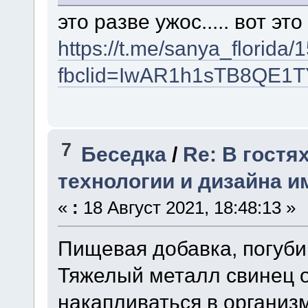
это разве ужос..... вот это 
https://t.me/sanya_florida/
fbclid=IwAR1h1sTB8QE
7
Беседка
/
Re: В гостя
технологии и дизайна и
«
:
18 Август 2021, 18:48:13 »
Пищевая добавка, погуб
Тяжелый металл свинец 
накапливаться в организм