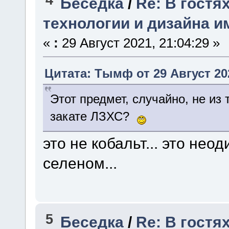
Беседка
/
Re: В гостя
технологии и дизайна и
«
:
29 Август 2021, 21:04:29 »
Цитата: Тымф от 29 Август 202
Этот предмет, случайно, не из
закате ЛЗХС?
это не кобальт... это не
селеном...
5
Беседка
/
Re: В гостя