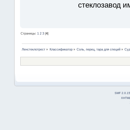
стеклозавод и
Страницы:
1
2
3
[
4
]
Ленстеклотрест
»
Классификатор
»
Соль, перец, тара для специй
»
Суд
SMF 2.0.1
XHTM