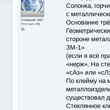
Солонка, горч
с металлическ
Сообщений: 1932
Основание трё
Репутация:
241
Геометрически
стороне метал
ЗМ-1»
(если я всё пр
«нерж». На ст
«сАз» или «сЛ
По клейму на м
металлоиздели
существовал до
Стеклянное кл