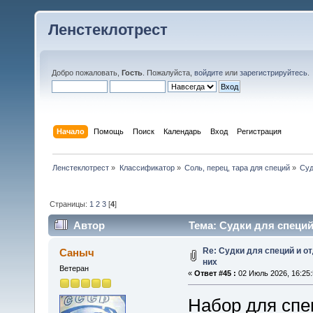
Ленстеклотрест
Добро пожаловать,
Гость
. Пожалуйста,
войдите
или
зарегистрируйтесь
.
Начало
Помощь
Поиск
Календарь
Вход
Регистрация
Ленстеклотрест
»
Классификатор
»
Соль, перец, тара для специй
»
Суд
Страницы:
1
2
3
[
4
]
Автор
Тема: Судки для специй
Re: Судки для специй и 
Саныч
них
Ветеран
«
Ответ #45 :
02 Июль 2026, 16:25:
Набор для спе