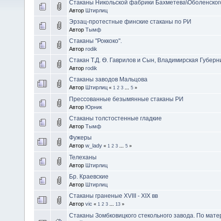
Стаканы Никольской фабрики Бахметева\Оболенског
Автор
Штирлиц
Эрзац-протестные финские стаканы по РИ
Автор
Тымф
Стаканы "Роккоко".
Автор
rodik
Стакан Т.Д. Ѳ. Гаврилов и Сын, Владимирская Губерн
Автор
rodik
Стаканы заводов Мальцова
Автор
Штирлиц
«
1
2
3
...
5
»
Прессованные безымянные стаканы РИ
Автор
Юрник
Стаканы толстостенные гладкие
Автор
Тымф
Фужеры
Автор
w_lady
«
1
2
3
...
5
»
Телеханы
Автор
Штирлиц
Бр. Краевские
Автор
Штирлиц
Стаканы граненые XVIII - XIX вв
Автор
vic
«
1
2
3
...
13
»
Стаканы Зомбковицкого стекольного завода. По мат