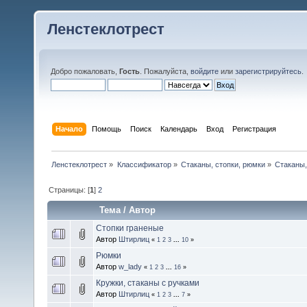
Ленстеклотрест
Добро пожаловать,
Гость
. Пожалуйста,
войдите
или
зарегистрируйтесь
.
Начало
Помощь
Поиск
Календарь
Вход
Регистрация
Ленстеклотрест
»
Классификатор
»
Стаканы, стопки, рюмки
»
Стаканы,
Страницы: [
1
]
2
Тема
/
Автор
Стопки граненые
Автор
Штирлиц
«
1
2
3
...
10
»
Рюмки
Автор
w_lady
«
1
2
3
...
16
»
Кружки, стаканы с ручками
Автор
Штирлиц
«
1
2
3
...
7
»