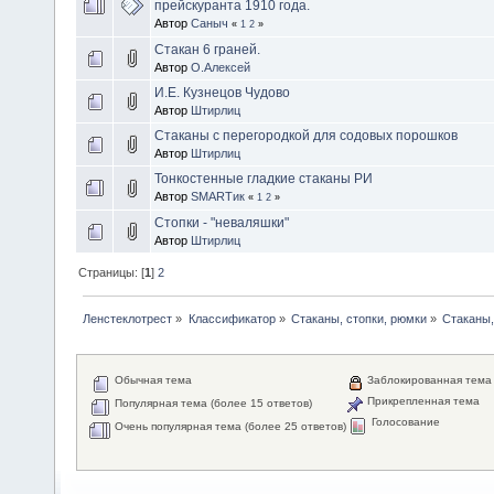
прейскуранта 1910 года.
Автор
Саныч
«
1
2
»
Стакан 6 граней.
Автор
О.Алексей
И.Е. Кузнецов Чудово
Автор
Штирлиц
Стаканы с перегородкой для содовых порошков
Автор
Штирлиц
Тонкостенные гладкие стаканы РИ
Автор
SMARTик
«
1
2
»
Стопки - "неваляшки"
Автор
Штирлиц
Страницы: [
1
]
2
Ленстеклотрест
»
Классификатор
»
Стаканы, стопки, рюмки
»
Стаканы,
Обычная тема
Заблокированная тема
Прикрепленная тема
Популярная тема (более 15 ответов)
Голосование
Очень популярная тема (более 25 ответов)