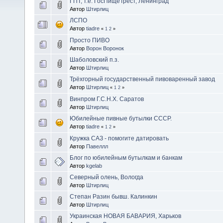
ГПТ, т.е. ГосПищеТрест, Ленинград
Автор
Штирлиц
ЛСПО
Автор
tiadre
«
1
2
»
Просто ПИВО
Автор
Ворон Воронок
Шаболовский п.з.
Автор
Штирлиц
Трёхгорный государственный пивоваренный завод
Автор
Штирлиц
«
1
2
»
Винпром Г.С.Н.Х. Саратов
Автор
Штирлиц
Юбилейные пивные бутылки СССР.
Автор
tiadre
«
1
2
»
Кружка САЗ - помогите датировать
Автор
Павеллл
Блог по юбилейным бутылкам и банкам
Автор
kgelab
Северный олень, Вологда
Автор
Штирлиц
Степан Разин бывш. Калинкин
Автор
Штирлиц
Украинская НОВАЯ БАВАРИЯ, Харьков