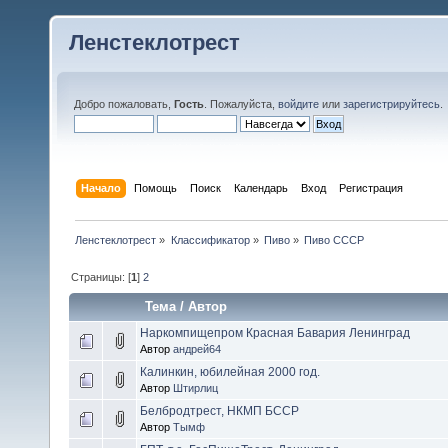
Ленстеклотрест
Добро пожаловать,
Гость
. Пожалуйста,
войдите
или
зарегистрируйтесь
.
Начало
Помощь
Поиск
Календарь
Вход
Регистрация
Ленстеклотрест
»
Классификатор
»
Пиво
»
Пиво СССР
Страницы: [
1
]
2
Тема
/
Автор
Наркомпищепром Красная Бавария Ленинград
Автор
андрей64
Калинкин, юбилейная 2000 год.
Автор
Штирлиц
Белбродтрест, НКМП БССР
Автор
Тымф