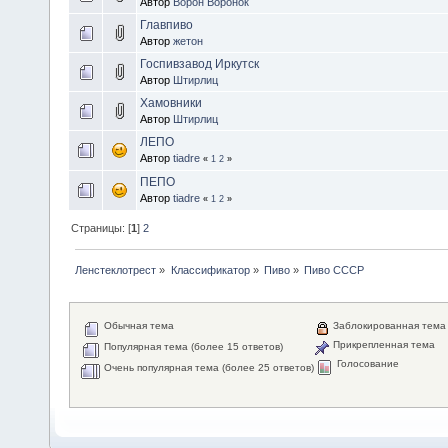
Автор
Ворон Воронок
Главпиво
Автор
жетон
Госпивзавод Иркутск
Автор
Штирлиц
Хамовники
Автор
Штирлиц
ЛЕПО
Автор
tiadre
«
1
2
»
ПЕПО
Автор
tiadre
«
1
2
»
Страницы: [
1
]
2
Ленстеклотрест
»
Классификатор
»
Пиво
»
Пиво СССР
Обычная тема
Заблокированная тема
Прикрепленная тема
Популярная тема (более 15 ответов)
Голосование
Очень популярная тема (более 25 ответов)