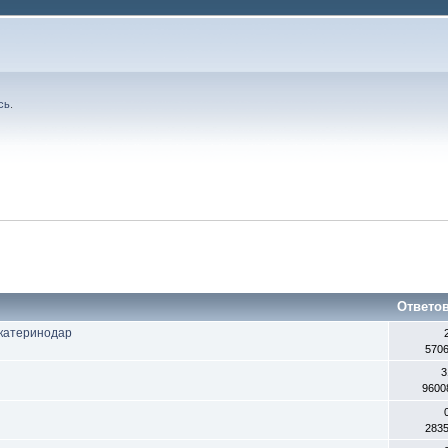
сь
.
Ответо
Екатеринодар
570
3
9600
283