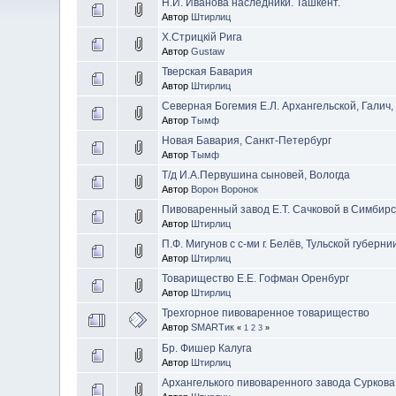
Н.И. Иванова наследники. Ташкент.
Автор
Штирлиц
Х.Стрицкiй Рига
Автор
Gustaw
Тверская Бавария
Автор
Штирлиц
Северная Богемия Е.Л. Архангельской, Галич,
Автор
Тымф
Новая Бавария, Санкт-Петербург
Автор
Тымф
Т/д И.А.Первушина сыновей, Вологда
Автор
Ворон Воронок
Пивоваренный завод Е.Т. Сачковой в Симбирс
Автор
Штирлиц
П.Ф. Мигунов с с-ми г. Белёв, Тульской губерни
Автор
Штирлиц
Товарищество Е.Е. Гофман Оренбург
Автор
Штирлиц
Трехгорное пивоваренное товарищество
Автор
SMARTик
«
1
2
3
»
Бр. Фишер Калуга
Автор
Штирлиц
Архангелького пивоваренного завода Суркова