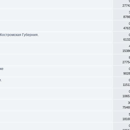
2774
878
476
 Костромская Губерния.
613
1538
2775
ке
902
и.
1151
1065
3
7546
1816