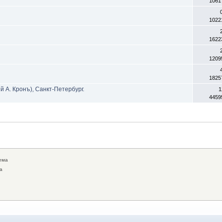
1061
1022
1622
1209
1825
А. Кронъ), Санкт-Петербург.
1
4459
ема
а