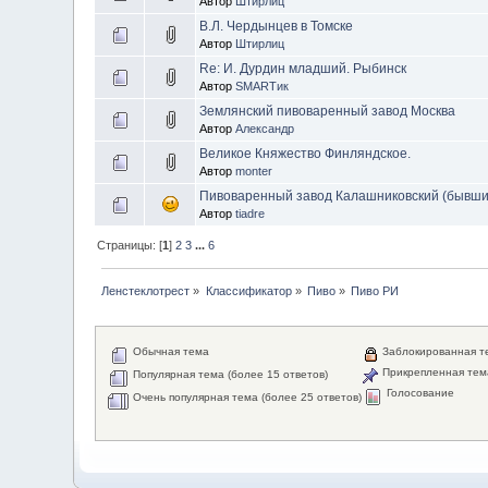
Автор
Штирлиц
В.Л. Чердынцев в Томске
Автор
Штирлиц
Re: И. Дурдин младший. Рыбинск
Автор
SMARTик
Землянский пивоваренный завод Москва
Автор
Александр
Великое Княжество Финляндское.
Автор
monter
Пивоваренный завод Калашниковский (бывший 
Автор
tiadre
Страницы: [
1
]
2
3
...
6
Ленстеклотрест
»
Классификатор
»
Пиво
»
Пиво РИ
Обычная тема
Заблокированная т
Прикрепленная тем
Популярная тема (более 15 ответов)
Голосование
Очень популярная тема (более 25 ответов)