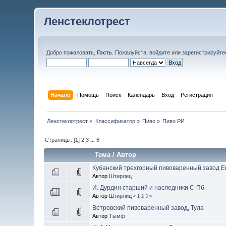
Ленстеклотрест
Добро пожаловать,
Гость
. Пожалуйста,
войдите
или
зарегистрируйте
Начало
Помощь
Поиск
Календарь
Вход
Регистрация
Ленстеклотрест
»
Классификатор
»
Пиво
»
Пиво РИ
Страницы: [
1
]
2
3
...
6
Тема
/
Автор
Кубанский трехгорный пивоваренный завод 
Автор
Штирлиц
И. Дурдин старший и наследники С-Пб
Автор
Штирлиц
«
1
2
3
»
Ветровский пивоваренный завод, Тула
Автор
Тымф