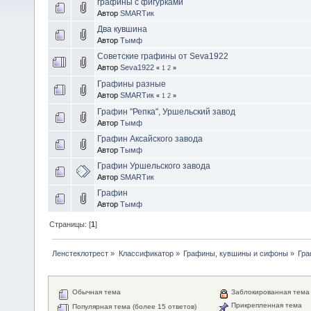
графины с фигурками
Автор
SMARTик
Два кувшина
Автор
Тымф
Советские графины от Seva1922
Автор
Seva1922
«
1
2
»
Графины разные
Автор
SMARTик
«
1
2
»
Графин "Репка", Уршельский завод
Автор
Тымф
Графин Аксайского завода
Автор
Тымф
Графин Уршельского завода
Автор
SMARTик
Графин
Автор
Тымф
Страницы: [
1
]
Ленстеклотрест
»
Классификатор
»
Графины, кувшины и сифоны
»
Гра
Обычная тема
Заблокированная тема
Прикрепленная тема
Популярная тема (более 15 ответов)