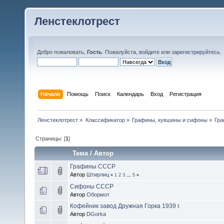
Ленстеклотрест
Добро пожаловать,
Гость
. Пожалуйста,
войдите
или
зарегистрируйтесь
.
Начало
Помощь
Поиск
Календарь
Вход
Регистрация
Ленстеклотрест
»
Классификатор
»
Графины, кувшины и сифоны
»
Гра
Страницы: [
1
]
Тема
/
Автор
Графины СССР
Автор
Штирлиц
«
1
2
3
...
5
»
Сифоны СССР
Автор
Обормот
Кофейник завод Дружная Горка 1939 г.
Автор
DGorka