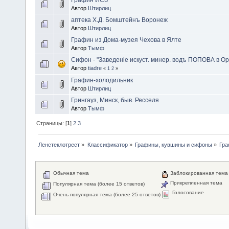
Автор
Штирлиц
аптека Х.Д. Бомштейнъ Воронеж
Автор
Штирлиц
Графин из Дома-музея Чехова в Ялте
Автор
Тымф
Сифон - "Заведенiе искуст. минер. водъ ПОПОВА в О
Автор
tiadre
«
1
2
»
Графин-холодильник
Автор
Штирлиц
Грингауз, Минск, быв. Ресселя
Автор
Тымф
Страницы: [
1
]
2
3
Ленстеклотрест
»
Классификатор
»
Графины, кувшины и сифоны
»
Гра
Обычная тема
Заблокированная тема
Прикрепленная тема
Популярная тема (более 15 ответов)
Голосование
Очень популярная тема (более 25 ответов)