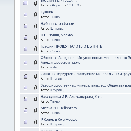
Безымянный графин.
Автор
Обормот
«
1
2
3
...
5
»
Кувшин
Автор
Тымф
Наборы с графином
Автор
Штирлиц
Н.П. Ланин, Москва
Автор
Тымф
Графин ПРОШУ НАЛИТЬ И ВЫПИТЬ
Автор
Саныч
Общество Заведение Искусственных Минеральных В
Александровском парке
Автор
rodik
Санкт-Петербургское заведение минеральных и фрук
Автор
Штирлиц
Завод искусственных минеральных вод Общества вра
Автор
Штирлиц
Наследники И.В. Александрова, Казань
Автор
Тымф
Аптека И.I. Фейэртага
Автор
Тымф
Р Келер и Ко в Москве
Автор
Штирлиц
Графин ИСЗ