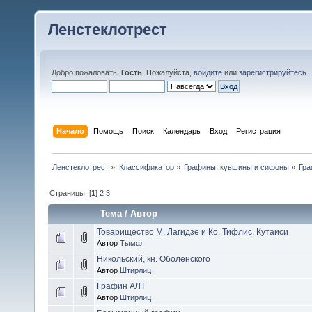
Ленстеклотрест
Добро пожаловать,
Гость
. Пожалуйста,
войдите
или
зарегистрируйтесь
.
Начало
Помощь
Поиск
Календарь
Вход
Регистрация
Ленстеклотрест
»
Классификатор
»
Графины, кувшины и сифоны
»
Гра
Страницы: [
1
]
2
3
Тема
/
Автор
Товарищество М. Лагидзе и Ко, Тифлис, Кутаиси
Автор
Тымф
Никольский, кн. Оболенского
Автор
Штирлиц
Графин АЛТ
Автор
Штирлиц