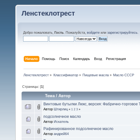
Ленстеклотрест
Добро пожаловать,
Гость
. Пожалуйста,
войдите
или
зарегистрируйтесь
.
Начало
Помощь
Поиск
Календарь
Вход
Регистрация
Ленстеклотрест
»
Классификатор
»
Пищевые масла
»
Масло СССР
Страницы: [
1
]
Тема
/
Автор
Винтовые бутылки Люкс, версия: Фабрично-торговое Т
Автор
Штирлиц
«
1
2
3
»
подсолнечное масло
Автор
Искатель
Рафинированное подсолнечное масло
Автор
андрей64