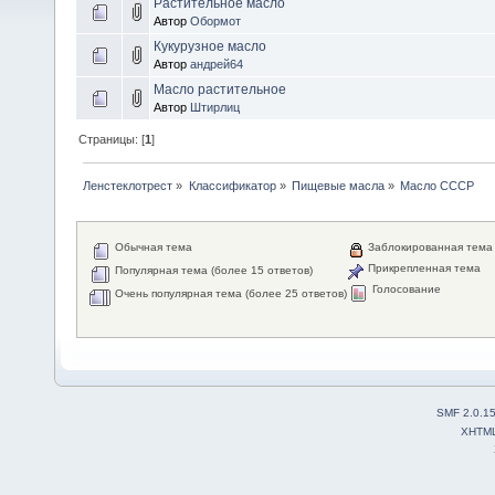
Растительное масло
Автор
Обормот
Кукурузное масло
Автор
андрей64
Масло растительное
Автор
Штирлиц
Страницы: [
1
]
Ленстеклотрест
»
Классификатор
»
Пищевые масла
»
Масло СССР
Обычная тема
Заблокированная тема
Прикрепленная тема
Популярная тема (более 15 ответов)
Голосование
Очень популярная тема (более 25 ответов)
SMF 2.0.1
XHTM