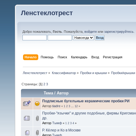
Ленстеклотрест
Добро пожаловать,
Гость
. Пожалуйста,
войдите
или
зарегистрируйтесь
.
Начало
Помощь
Поиск
Календарь
Вход
Регистрация
Ленстеклотрест
»
Классификатор
»
Пробки и крышки
»
Пробки/крышки
Страницы: [
1
]
2
3
Тема
/
Автор
Подписные бугельные керамические пробки РИ
Автор
tiadre
«
1
2
3
...
12
»
Пробки-"язычки" и другие подобные, фирмы Кригсманн
др.
Автор
Тымф
«
1
2
3
4
»
Р. Кёлер и Ко в Москве
Автор
Тымф