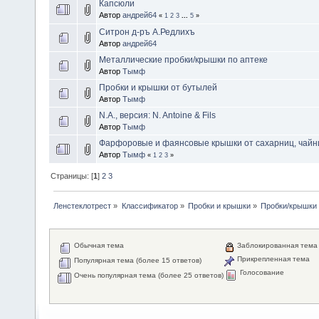
Капсюли
Автор
андрей64
«
1
2
3
...
5
»
Ситрон д-ръ А.Редлихъ
Автор
андрей64
Металлические пробки/крышки по аптеке
Автор
Тымф
Пробки и крышки от бутылей
Автор
Тымф
N.A., версия: N. Antoine & Fils
Автор
Тымф
Фарфоровые и фаянсовые крышки от сахарниц, чайник
Автор
Тымф
«
1
2
3
»
Страницы: [
1
]
2
3
Ленстеклотрест
»
Классификатор
»
Пробки и крышки
»
Пробки/крышки
Обычная тема
Заблокированная тема
Прикрепленная тема
Популярная тема (более 15 ответов)
Голосование
Очень популярная тема (более 25 ответов)