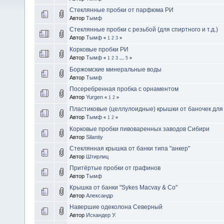
Стеклянные пробки от парфюма РИ
Автор
Тымф
Стеклянные пробки с резьбой (для спиртного и т.д.)
Автор
Тымф
«
1
2
3
»
Корковые пробки РИ
Автор
Тымф
«
1
2
3
...
5
»
Боржомские минеральные воды
Автор
Тымф
Посеребренная пробка с орнаментом
Автор
Yurgen
«
1
2
»
Пластиковые (целлулоидные) крышки от баночек для
Автор
Тымф
«
1
2
»
Корковые пробки пивоваренных заводов Сибири
Автор
Silantiy
Стеклянная крышка от банки типа "анкер"
Автор
Штирлиц
Притёртые пробки от графинов
Автор
Тымф
Крышка от банки "Sykes Macvay & Co"
Автор
Александр
Навершие одеколона Северный
Автор
Искандер У.