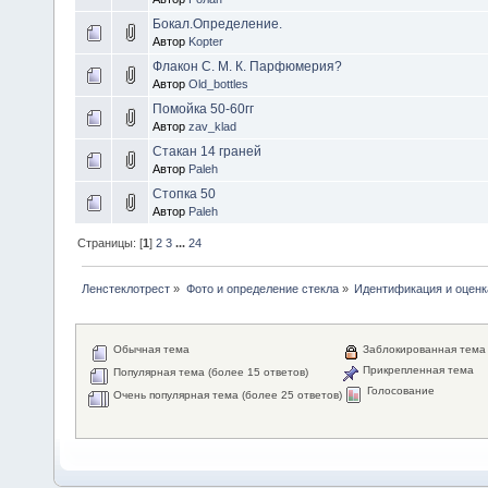
Бокал.Определение.
Автор
Kopter
Флакон С. М. К. Парфюмерия?
Автор
Old_bottles
Помойка 50-60гг
Автор
zav_klad
Стакан 14 граней
Автор
Paleh
Стопка 50
Автор
Paleh
Страницы: [
1
]
2
3
...
24
Ленстеклотрест
»
Фото и определение стекла
»
Идентификация и оценк
Обычная тема
Заблокированная тема
Прикрепленная тема
Популярная тема (более 15 ответов)
Голосование
Очень популярная тема (более 25 ответов)