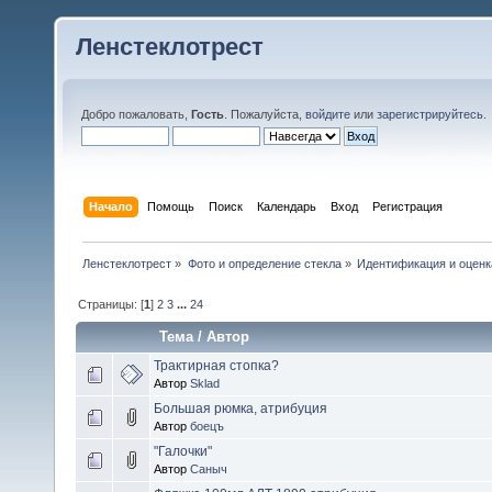
Ленстеклотрест
Добро пожаловать,
Гость
. Пожалуйста,
войдите
или
зарегистрируйтесь
.
Начало
Помощь
Поиск
Календарь
Вход
Регистрация
Ленстеклотрест
»
Фото и определение стекла
»
Идентификация и оценк
Страницы: [
1
]
2
3
...
24
Тема
/
Автор
Трактирная стопка?
Автор
Sklad
Большая рюмка, атрибуция
Автор
боецъ
"Галочки"
Автор
Саныч