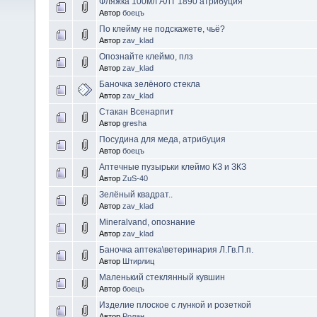
Фляжка 100мл АЛТ 1890 атрибуция
Автор
боецъ
По клейму не подскажете, чьё?
Автор
zav_klad
Опознайте клеймо, плз
Автор
zav_klad
Баночка зелёного стекла
Автор
zav_klad
Стакан Всенарпит
Автор
gresha
Посудина для меда, атрибуция
Автор
боецъ
Аптечные пузырьки клеймо КЗ и ЗКЗ
Автор
ZuS-40
Зелёный квадрат..
Автор
zav_klad
Mineralvand, опознание
Автор
zav_klad
Баночка аптека\ветеринария Л.Гв.П.п.
Автор
Штирлиц
Маленький стеклянный кувшин
Автор
боецъ
Изделие плоское с лункой и розеткой
Автор
Ролан