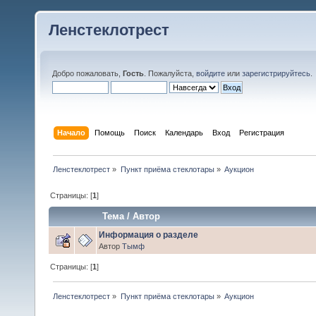
Ленстеклотрест
Добро пожаловать,
Гость
. Пожалуйста,
войдите
или
зарегистрируйтесь
.
Начало
Помощь
Поиск
Календарь
Вход
Регистрация
Ленстеклотрест
»
Пункт приёма стеклотары
»
Аукцион
Страницы: [
1
]
Тема
/
Автор
Информация о разделе
Автор
Тымф
Страницы: [
1
]
Ленстеклотрест
»
Пункт приёма стеклотары
»
Аукцион