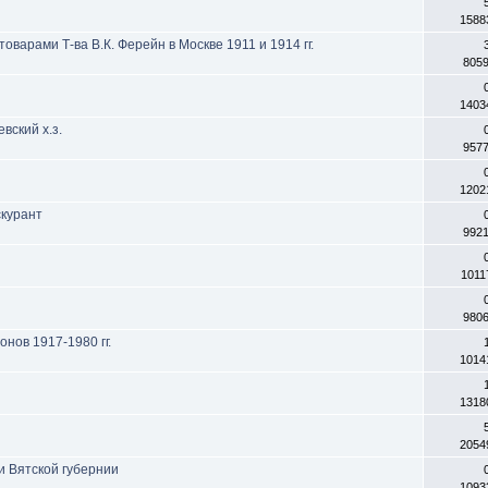
1588
оварами Т-ва В.К. Ферейн в Москве 1911 и 1914 гг.
805
1403
вский х.з.
957
1202
скурант
992
1011
980
нов 1917-1980 гг.
1014
1318
2054
и Вятской губернии
1093