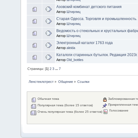
Азовский комбинат детского питания
Автор
Штирлиц
Старая Одесса. Торговля и промышленность.
Автор
Штирлиц
Ведомость о стекольных и хрустальных фабр
Автор
Штирлиц
Электронный каталог 1763 года
Автор
aleida
Каталоги старинных бутылок. Редакция 2023г.
Автор
Old_bottles
Страницы: [
1
]
2
3
...
7
Ленстеклотрест
»
Общение
»
Ссылки
Обычная тема
Заблокированная т
Прикрепленная тем
Популярная тема (более 15 ответов)
Голосование
Очень популярная тема (более 25 ответов)