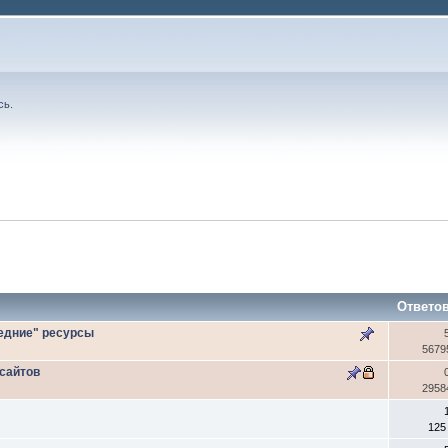
сь
.
Ответо
седние" ресурсы
5679
 сайтов
2958
125