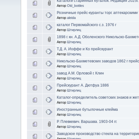
Каталоги старинных бутылок. Редакция 2025г.
Автор
Old_bottles
Розничные прейс-куранты торг. аптекарскими т
Автор
aleida
каталог Первомайского с.з. 1976 г
Автор
Штирлиц
1898 г. кн. А.Д. Оболенского Никольско-Бахмете
Автор
Штирлиц
Т.Д. А. Иоффе и Ко прейскурант
Автор
Штирлиц
Никольско-Бахметевских заводов 1862 г прей
Автор
Штирлиц
завод А.М. Орловой г. Клин
Автор
Штирлиц
Прейскурант А. Дютфуа 1886
Автор
Штирлиц
Каталог-определитель советских знаков и жето
Автор
Штирлиц
Иностранные бутылочные клейма
Автор
Штирлиц
Р. Плевкевич. Варшава. 1903-04 гг.
Автор
Штирлиц
Заводское производство стекла на территори
Автор
Штирлиц