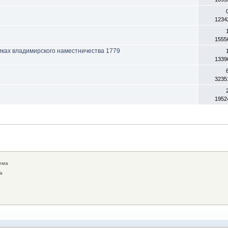
1234
1555
иках владимирского наместничества 1779
1339
3235
1952
ема
а