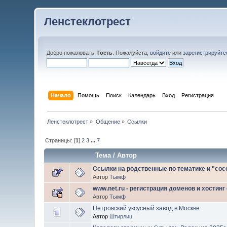
Ленстеклотрест
Добро пожаловать,
Гость
. Пожалуйста,
войдите
или
зарегистрируйте
Начало
Помощь
Поиск
Календарь
Вход
Регистрация
Ленстеклотрест
»
Общение
»
Ссылки
Страницы: [
1
]
2
3
...
7
Тема
/
Автор
Ссылки на родственные по тематике и "со
Автор
Тымф
www.net.ru - регистрация доменов и хостинг
Автор
Тымф
Петровский уксусный завод в Москве
Автор
Штирлиц