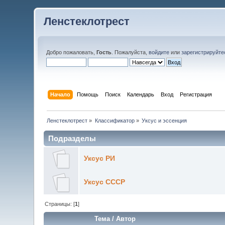
Ленстеклотрест
Добро пожаловать,
Гость
. Пожалуйста,
войдите
или
зарегистрируйте
Начало
Помощь
Поиск
Календарь
Вход
Регистрация
Ленстеклотрест
»
Классификатор
»
Уксус и эссенция
Подразделы
Уксус РИ
Уксус СССР
Страницы: [
1
]
Тема
/
Автор