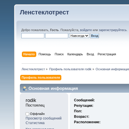
Ленстеклотрест
Добро пожаловать,
Гость
. Пожалуйста,
войдите
или
зарегистрируйтесь
.
Начало
Помощь
Поиск
Календарь
Вход
Регистрация
Ленстеклотрест
»
Профиль пользователя rodik
»
Основная информаци
Профиль пользователя
Основная информация
rodik 
Сообщений:
Постоялец
Репутация:
Пол:
Оффлайн
Возраст:
Просмотр сообщений
Расположение:
Статистика