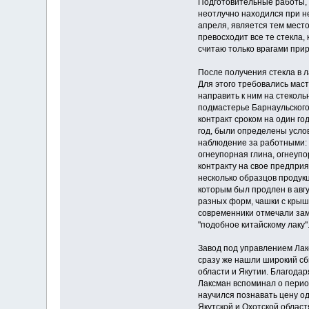
Подготовительные работы, 
неотлучно находился при не
апреля, является тем местом
превосходит все те стекла,
считаю только врагами прир
После получения стекла в 
Для этого требовались маст
направить к ним на стекол
подмастерье Барнаульского 
контракт сроком на один го
год, были определены услов
наблюдение за работными: п
огнеупорная глина, огнеупо
контракту на свое предприя
несколько образцов продукц
которым был продлен в авг
разных форм, чашки с крышк
современники отмечали заме
"подобное китай­скому лаку"
Завод под управлением Лак
сразу же нашли широкий сб
области и Якутии. Благодар
Лаксман вспоминал о перио
научился познавать цену од
Якутской и Охотской облас