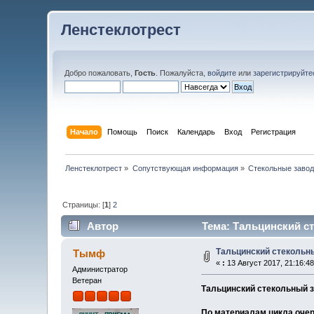
Ленстеклотрест
Добро пожаловать,
Гость
. Пожалуйста,
войдите
или
зарегистрируйте
Начало
Помощь
Поиск
Календарь
Вход
Регистрация
Ленстеклотрест
»
Сопутствующая информация
»
Стекольные заво
Страницы: [
1
]
2
Автор
Тема: Тальцинский ст
Тальцинский стекольн
Тымф
«
:
13 Август 2017, 21:16:48
Администратор
Ветеран
Тальцинский стекольный 
По материалам цикла очер