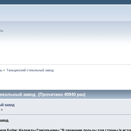
сь
.
ды
»
Тальцинский стекольный завод
екольный завод (Прочитано 40940 раз)
ый завод
 »
завод
.
ков Бубис Надежды Григорьевны "В уважение пользы для страны (к исто