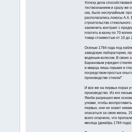
Успеху дела способствовало
тествознанием и сразу же о
ска, было неслучайным: пр
располагались покосы А.А.
строительство стекольного 
заключить контракт с предп
платить в казну по 70 копе
товар стоимостью от 10 до 
Осенью 1784 года под наблю
заводскую лабораторию, пр
водяным колесом. В своих 
Барановым учредил стеклянн
и кварца лишь горькая и гла
посредством про­стых опыто
про­изводстве стекла!"
И все же на первых порах у
производство. Из его письм
Якоби разрешил мне основат
уловки, чтобы воспротивить
первых, они не знают никак
опасаться за свою жизнь. 2
всего огорчило, что пропал
месяца (декабрь 1784 года) 