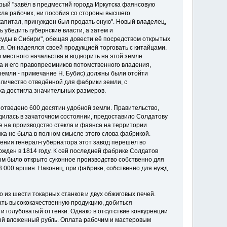
орый "завёл в предместий города Иркутска фа­янсовую
сла рабочих, ни пособия со стороны высшего
 капитал, принужден был продать оную". Новый владелец,
 убедить губернские власти, а затем и
суды в Сибири", обещая довести её по­средством открытых
я. Он надеялся своей про­дукцией торговать с китайцами.
местного на­чальства и водворить на этой земле
а и его право­преемников потомственного владения,
(земли - примечание Н. Бубис) должны были отойти
оличество отведённой для фабрики земли, с
а достигла значительных размеров.
отведено 600 десятин удобной земли. Правительство,
одилась в зачаточном состоянии, предоставило Солдатову
е на производство стекла и фаянса на территории
ка не была в полном смысле этого слова фабрикой.
шения генерал-губернатора этот завод перешел во
ржден в 1814 году. К сей последней фабрике Солдатов
ым было открыто суконное производство собственно для
3.000 аршин. Наконец, при фабрике, собственно для нужд
о из шести токарных станков и двух обжиговых печей.
ть высококачественную продукцию, добить­ся
и голубоватый оттенки. Однако в отсутствие конкуренции
дый вложенный рубль. Оплата рабочим и мастеровым