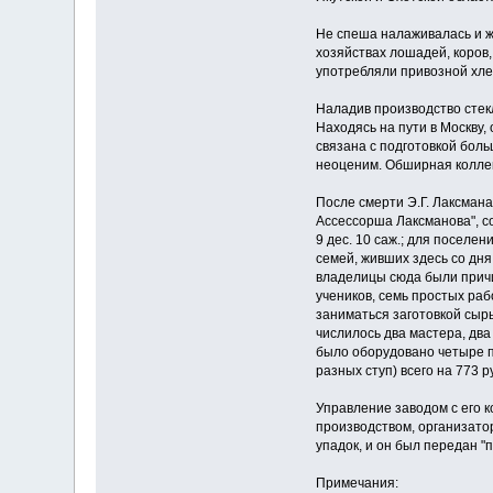
Не спеша налаживалась и жи
хозяйствах лошадей, коров
употребляли привозной хле
Наладив производство стекл
Находясь на пути в Москву,
связана с подготовкой боль
неоценим. Обширная коллек
После смерти Э.Г. Лаксмана
Ассессорша Лаксманова", с
9 дес. 10 саж.; для поселе
семей, живших здесь со дн
владелицы сюда были причи
учеников, семь простых раб
заниматься заготовкой сырья
числилось два мастера, два
было оборудовано четыре пе
разных ступ) всего на 773 р
Управление заводом с его 
производством, организатор
упадок, и он был передан "
Примечания: