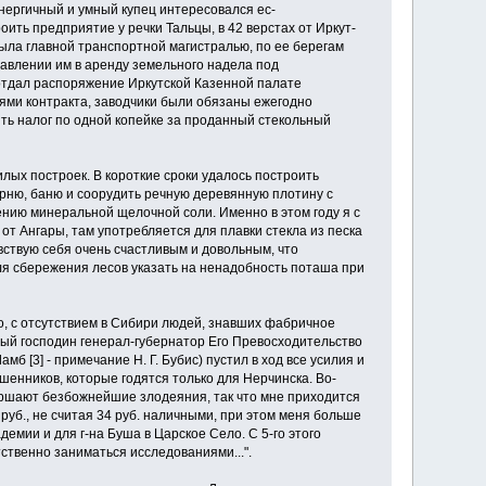
энергичный и умный купец интересовался ес­
ить предприятие у речки Тальцы, в 42 верстах от Иркут­
ыла главной транспортной магистралью, по ее берегам
тавлении им в аренду земельного надела под
 отдал распоряжение Иркутской Казенной пала­те
ями контракта, заводчики были обязаны еже­годно
сить налог по одной копейке за проданный стекольный
ых построек. В короткие сроки удалось постро­ить
рню, баню и соорудить речную деревянную плотину с
ению минеральной щелочной соли. Именно в этом году я с
т Ангары, там употреб­ляется для плавки стекла из песка
чувствую себя очень счастливым и довольным, что
 для сбережения лесов указать на ненадобность поташа при
о, с отсутствием в Сибири людей, знавших фаб­ричное
вый господин генерал-губернатор Его Превос­ходительство
б [3] - примечание Н. Г. Бубис) пустил в ход все усилия и
шенников, которые годятся только для Нерчинска. Во-
вершают безбожнейшие зло­деяния, так что мне приходится
руб., не считая 34 руб. наличными, при этом меня больше
емии и для г-на Буша в Царское Село. С 5-го этого
тствен­но заниматься исследованиями...".