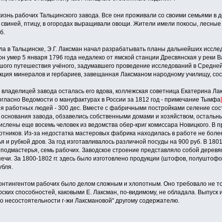
знь рабочих Тальцинского завода. Все они проживали со своими семьями в де
, свиней, птицу, в огородах выращивали овощи. Жители имели покосы, лесны
б.
а в Тальцинске, Э.Г. Лаксман начал разраба­тывать планы дальнейших исслед
 он умер 5 января 1796 года недалеко от ямской станции Дресвянская у рек
шого путешествия учёного, задумавшего про­ведение исследований в Средней
ция минералов и гербариев, завещанная Лаксманом народному училищу, соста
 владелицей завода осталась его вдова, кол­лежская советница Екатерина Л
огласно Ведомости о мануфактурах в России за 1812 год - примечание Тымфа
]
ния работных людей - 300 дес. Вместе с фабричными постройками селение со
я основания завода, обзавелись собственными домами и хо­зяйством, осталь
слены еще восемь человек из ведомства обер-криг комиссара Новицкого. В 
отников. Из-за недостатка мастеровых фаб­рика находилась в работе не бол
 и рубкой дров. За год изготав­ливалось различной посуды на 900 руб. В 1801
 подмастерья, семь рабочих. За­водское строение представляло собой дерев
чи. За 1800-1802 гг. здесь было изготовлено продукции (штофов, полуштофов
убля.
контингентом рабочих было делом сложным и хлопотным. Оно требовало не т
ских способностей, каковыми Е. Лаксман, по-видимому, не обладала. Выпуск 
по несостоятельности г-жи Лаксмановой" другому содержателю.