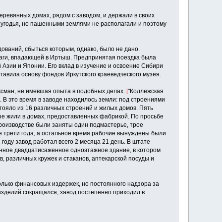
ревянных домах, рядом с заводом, и держа­ли в своих
е угодья, но пашенными землями не располагали и поэтому
ований, сбыться которым, однако, было не дано.
и Ваги, впадающей в Иртыш. Предпринятая поездка была
 Азии и Японии. Его вклад в изучение и освоение Сибири
­вила основу фондов Иркутского краеведческого музея.
аксман, не имевшая опыта в подобных делах.
[
"Коллежская
. В это время в заводе находилось земли: под строениями
стояло из 16 различных строений и жилых домов. Пять
ные жили в домах, предоставленных фабрикой. По просьбе
производстве были заняты один подмастерье, трое
ее трети года, а остальное время рабочие вынуждены были
 году завод работал всего 2 месяца 21 день. В штате
янное двадцатисаженное одноэтаж­ное здание, в котором
, различных кружек и ста­канов, аптекарской посуды и
олько финансовых издержек, но постоянного надзора за
изделий сокращался, завод постепен­но приходил в