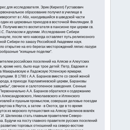
рес для исследователя. Эрик (Кирилл) Густавович
Первоначальное образование получил в училище в
иверситет в г. Або, находившийся в шведской части
 один из церковных приходов в восточной Финляндии. В
й. Получив место воспитателя в пансионе при церкви св.
П.С. Палласом и другими. Исследование Сибири
науле, после чего навсегда оставляет путь религиозного
ной Сибири по заказу Российской Академии наук.
ало открытие на его берегах месторождений ляпис-лазури
знообразные "изящные поделки".
авителем российских поселений на Аляске и Алеутских
е, кроме него, было еще трое детей: Петр, Евдокия и
 на Макарьевскую и Ладожскую Успенскую ярмарки.
упцами. В 1780 г. А.А. Баранов вместе со своей женой
орода, в приходе Харлампиевской церкви, Барановы
ужбы", свечное и салотопенное заве­дения. Сенные
 Первоначально А.А. Баранов обратился к содержа­нию
х Александровского, Николаевского и Илгинского
орговлей и пушным промыслом, совершая деловые поездки
тска в Якутск, а затем - в Охотск, где в то время
кутск из морского путешествия на Аляску Шелихов вовлёк
Г.И. Шелихова стать главным правителем Северо-
а. Будучи на посту главного правителя русских поселений
к развитию торговых отношений на северо-востоке