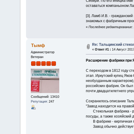
Сибири. По его инициативе 
оставаться компаньоном Ла
[3]. Ламб И.В. - гражданск
знакомых с фабрич­ным прои
«
Последнее редактирование: 
Re: Тальцинский стеко
Тымф
«
Ответ #1 :
14 Август 2017
Администратор
Ветеран
Расширение фабрики при Як
С переходом в 1812 году ст
этап. Иркутский купец Яков 
необузданным характером), 
российских фабрик. Он был 
почти двадцатилетнего упр
Сообщений: 13410
Сохранилось описание Таль
Репутация:
247
"Завод находится на правой 
Стекольная фабрика - рядо
посуды, а также хозяйский 
В фабрике - кирпичная печь
Завод обычно действует с м