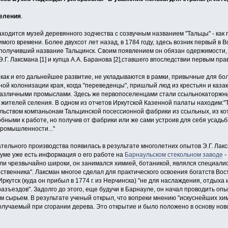
селения
.
одится музей деревянного зодчества с созвуч­ным названием "Тальцы" - как 
мого времени. Более двухсот лет назад, в 1784 году, здесь возник первый в 
 получивший название Тальцинск. Своим появлением он обязан одержимости,
Э.Г. Лаксмана [1] и купца А.А. Баранова [2],ставшего впоследствии первым пр
как и его дальнейшее развитие, не укладыва­ются в рамки, привычные для б
ой колонизации края, когда "переведенцы", пришлый люд из крестьян и казак
различными промыслами. Здесь же первопоселенцами стали ссыльнокаторжны
ителей селения. В одном из отче­тов Иркутской Казенной палаты находим:"Т
льством компаньонам Тальцинской посессионной фабрики из ссыльных, из кот
бными к работе, но получив от фабрики или же сами устроив для себя усадьб
промышленности..."
ельного производства появилась в результате многолетних опытов Э.Г. Лакс
уме уже есть информация о его работе на
Барнаульском стекольном заводе
-
ли чрезвычайно широки, он занимался химией, ботаникой, яв­лялся специалис
твенника". Лаксман многое сделал для практического освоения богатств Вост
утск (куда он прибыл в 1774 г. из Нерчинска) "не для наслаждения, отдыха ил
азъездов". Задолго до этого, еще буду­чи в Барнауле, он начал проводить о
 сырьем. В результате ученый от­крыл, что вопреки мнению "искуснейших хи
лучаемый при сгорании де­рева. Это открытие и было положено в основу нов