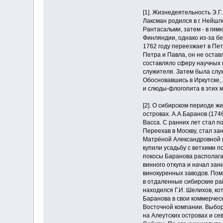
[1]. Жизнедеятельность Э.Г
Лаксман родился в г. Нейшл
Рантасальми, затем - в гим
Финляндии, однако из-за бе
1762 году переезжает в Пет
Петра и Павла, он не оста
составляло сферу научных и
служи­теля. Затем была слу
Обосновавшись в Иркут­ске,
и слюды-флогопита в этих м
[2]. О сибирском периоде ж
островах. А.А.Ба­ранов (174
Васса. С ранних лет стал п
Переехав в Москву, стал за
Матрёной Александровной и
купили усадьбу с ветхими 
покосы Баранова располага
винного откупа и начал зан
винокурен­ных заводов. По
в отдаленные сибир­ские рай
находился Г.И. Шелихов, ко
Баранова в свои коммерчес
Восточной компании. Выбор 
на Алеутских островах и се