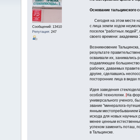
Основание тальцинского 
Сегодня на этом месте нах
с лица земли ходом неумоли
Сообщений: 13410
поселок "работных людей",
Репутация:
247
своего времени: академика 
Возникновение Тальцинска, 
результате правительственн
осваивали их, занимались 
подавляющее большинство ж
рабочих, даваемых правите
другие, сделавшись неспосо
посторонние лица в видах 
Идея заведения стеклоделат
особой технологии.
[
На фор
универсального ученого, бы
звание "минералога-путешес
янным местопребыванием Ирк
исхода для новых научных р
менее ценным естественным
успехом заменить поташ, по
в Тальцинске.