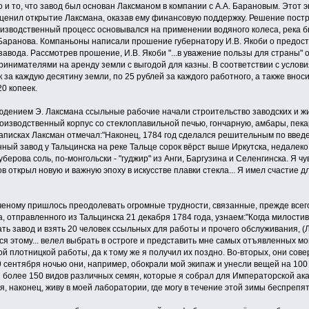
 и то, что завод был основан Лаксманом в ком­пании с А.А. Барановым. Этот 
ценил открытие Лаксмана, оказав ему финансо­вую поддержку. Решение постро
оизводственный процесс основывался на приме­нении водяного колеса, река б
 Баранова. Компаньоны написали проше­ние губернатору И.В. Якоби о предос
завода. Рассмотрев прошение, И.В. Якоби "...в уважение пользы для страны"
ринимателями на аренду земли с выгодой для казны. В соответствии с услови
ек за каждую десятину земли, по 25 рублей за каждого работного, а также вно
20 копеек.
дением Э. Лаксмана ссыльные рабочие начали строительство заводских и жил
оизводственный корпус со стеклоплавильной печью, гончарную, амбары, пека
записках Лаксман отмечал:"Наконец, 1784 год сделался решительным по введ
ый завод у Тальцинска на реке Тальце сорок вёрст выше Иркутска, недалеко о
уберова соль, по-монгольски - "гуджир" из Анги, Баргузина и Селенгинска. Я 
в открыл новую и важную эпоху в искусстве плавки стекла... Я имел счастие
ченому пришлось преодолевать огромные труд­ности, связанные, прежде всег
а, отправленного из Тальцинска 21 декабря 1784 года, узнаем:"Когда милости
ь завод и взять 20 человек ссыльных для работы и прочего обслуживания, (Лам
ся этому... велел выбрать в остроге и представить мне самых отъявленных мо
ой плотницкой работы, да к тому же я получил их поздно. Во-вторых, они со
9 сентября ночью они, например, обокрали мой экипаж и унесли вещей на 100 
и более 150 видов различных семян, которые я собрал для Императорской акад
я, нако­нец, живу в моей лаборатории, где могу в течение этой зимы беспрепя