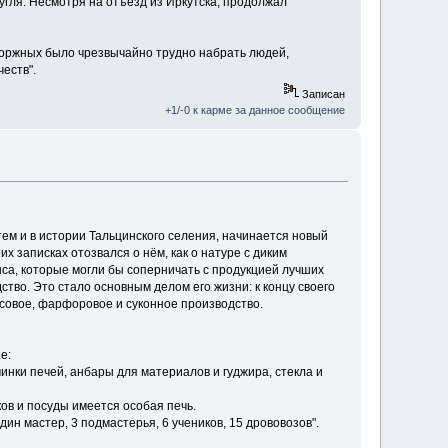
угля. Несмотря на отъезд из Иркутска, продолжал
каторжных было чрезвычайно трудно набрать людей,
еств".
Записан
+1/-0 к карме за данное сообщение
 тем и в истории Тальцинского селения, начинается новый
их записках отозвался о нём, как о натуре с диким
са, которые могли бы соперни­чать с продукцией лучших
во. Это стало основ­ным делом его жизни: к концу своего
совое, фар­форовое и суконное производство.
е:
нки печей, анбары для материалов и гуджира, стекла и
ов и посуды имеется особая печь.
н мастер, 3 подмастерья, 6 учеников, 15 дрововозов".