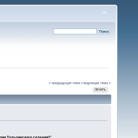
« предыдущая тема
следующая тема »
ПЕЧАТЬ
рии Тальцинского селения)"
.