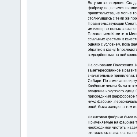
Вступив во владение, Солда
фабрику, но, не имея ни м
правительства, не мог не т
столкнувшись с теми же про
Правительствующий Сенат, 
им изящных новых составов 
Положением Комитета Минис
ссыльных крестьян в качест
однако с условием, пока фа
обратно в казну. Впоследс
водворёнными на ней крепо
На основании Положения 18
заинтересованное в развит
значительные привилегии. 
Сибири. По замечанию ирку
Казённые земли были отвед
владение иркутского купца 
присоединил фарфоровое пр
нужд фабрики, первоначальн
оной, была заведена тем ж
Фаянсовая фабрика была пос
Применяемые на фабрике те
необходимой чистоты издели
это мало сказывалось на п