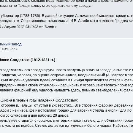
на о. Кодьяк было создано медеплавильное дело и начата добыча каменного 
ксмана по Тальцинскому стеклоделательному заводу.
ий губернатор (1783-1786). В данной ситуации Лаксман необъективен: среди 
зводством. Современники отзывались о И.В. Ламбе как о человеке "редких кач
14 Август 2017, 03:10:02 от Тымф
»
льный завод
, 03:18:27 »
ове Солдатове (1812-1831 гг.)
.
еклоделательного завода в руки нового владельца в жизни завода, а вместе с
Солдатов, человек, по оценке современ­ников, неоднозначный (А. Мартос в сво
был искренне увлечён идеей со­здания в Сибири производства стекла и фаян
предприимчив в своём стремлении расширить и усовершенствовать производст
авления фаб­рикой ему удалось наладить здесь, помимо стеклоделания, фаян
цинска в первые годы владения Солдатовым:
стороне р. Тальцы, от устья в 2-х верстах... Все строения фабрики деревянны
м с ней изба, где изготовляют горшки для варения стекла и кирпич для почи
дом со службами и для рабочих 20 домов.
, в неё ставится 6 горшков, в которых и варят стекло. Для обжигания горшк
арта по ноябрь. Стекло делается из гуджира и бело­го кварца. Работают оди