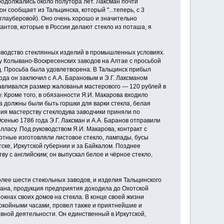
должались около полутора лет. Лаксман по­чти
 сообщает из Тальцинска, который "...теперь, с 3
, глауберовой). Оно очень хорошо и значительно
антов, которые в России делают стекло из поташа, я
зводство стеклянных изделий в промышленных ус­ловиях.
у Колывано-Воскресенских заводов на Ал­тае с просьбой
д. Просьба была удовлетворена. В Тальцинск прибыл
да он заключил с А.А. Барановым и Э.Г. Лаксманом
анавливался размер жалованья мастерового — 120 рублей в
 Кроме того, в обязанно­сти Я.И. Макарова входило
а должны были быть горшки для варки стекла, белая
ния мастерству стеклодува заводчики приняли по
сенью 1786 года Э.Г. Лаксман и А.А. Баранов отправили
ласу. Под руководством Я.И. Макарова, контракт с
отные изготовляли листовое стекло, лампады, бусы
­ске, Иркутской губернии и за Байкалом. Позднее
у с английским; он выпускал белое и чёрное стекло,
лее шести стекольных заводов, и изделия Тальцинского
на, продукция предприятия дохо­дила до Охотской
окнах своих домов на стекла. В конце своей жизни
покойными часами, провел также и приятнейшие и
вной деятельно­сти. Он единственный в Иркутской,