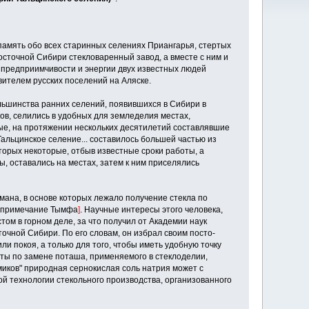
память обо всех старинных селениях Приангарья, стертых
Восточной Сибири стекловаренный завод, а вместе с ним и
 предприимчивости и энергии двух известных людей
авителем русских поселений на Аляске.
ольшинства ранних селений, появившихся в Сибири в
ов, селились в удобных для земледелия местах,
е, на протяжении нескольких десятилетий составлявшие
альцинское селение... составилось большей частью из
орых некоторые, отбыв извес­тные сроки работы, а
ы, оставались на местах, затем к ним приселялись
мана, в основе которых лежало получение стекла по
 примечание Тымфа
]
. Научные интересы этого человека,
том в горном деле, за что получил от Академии наук
очной Сибири. По его словам, он избрал своим посто­
и покоя, а только для того, чтобы иметь удоб­ную точку
пыты по замене поташа, применяемого в стеклоделии,
миков" природная сернокислая соль натрия может с
ой технологии стекольного производства, организованного