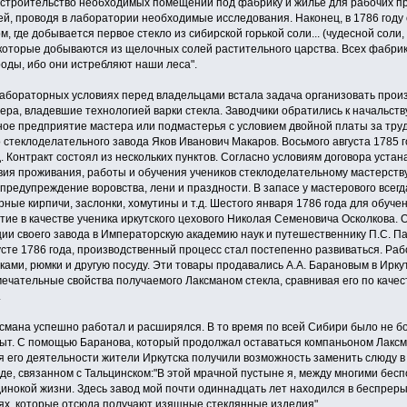
строительство необходимых помещений под фабрику и жильё для рабочих про
й, проводя в лаборатории необходимые иссле­дования. Наконец, в 1786 году он
, где добывается первое стекло из сибирской горь­кой соли... (чудесной соли
 которые добываются из щелочных солей раститель­ного царства. Всех фабрик
оды, ибо они истребляют наши леса".
лабораторных условиях перед владельцами встала задача организовать прои
ера, владевшие технологией варки стекла. Заводчики обратились к начальств
ьное предприятие мастера или под­мастерья с условием двойной платы за тру
стеклоделательного завода Яков Иванович Макаров. Восьмого августа 1785 го
д. Контракт состоял из нескольких пунктов. Согласно условиям договора уст
ия проживания, работы и обучения учеников стеклоделательному мастерству.
редупреждение во­ровства, лени и праздности. В запасе у мастерового всегд
рные кирпичи, заслонки, хомутины и т.д. Шестого января 1786 года для обуче
тие в качестве ученика иркутского цехового Николая Семеновича Осколкова. О
ии своего завода в Императорскую академию наук и путешественнику П.С. Пал
усте 1786 года, производственный процесс стал постепенно развиваться. Раб
а­ми, рюмки и другую посуду. Эти товары продавались А.А. Барановым в Иркут
чательные свойства получаемого Лаксманом стекла, сравнивая его по качеств
.
смана успешно работал и расширялся. В то время по всей Сибири было не бо
ыт. С помощью Баранова, который продолжал оставаться компаньоном Лаксма
я его деятельности жители Ир­кутска получили возможность заменить слюду в 
де, связанном с Тальцинском:"В этой мрачной пустыне я, между многими бес
инокой жизни. Здесь завод мой почти одиннадцать лет находился в беспреры
тях, которые отсюда получают изящные стеклянные изделия".