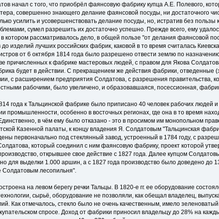
тов начал с того, что приобрёл фаянсовую фаб­рику купца А.Е. Полевого, кот
астера, совершенно знающего делание фаянсовой посуды, ни достаточного чи
олько усилить и усовершенствовать дела­ние посуды, но, истратив без пользы
блемами, сумел разрешить их достаточно успешно. Прежде всего, ему удалось
в котором рассматривалось дело, в об­щей пользе "от делания фаянсовой по
до изделий лучших россий­ских фабрик, каковой в то время считалась Киевска
тров от 6 ок­тября 1814 года было разрешено отвести землю по назначению 
ве причислен­ных к фабрике мастеровых людей, с правом для Якова Солдатов
брика бу­дет в действии. С прекращением же действия фабрики, отведенные 
твии, с расширением предприятия Солдатова, с разрешения правительства, к
стными рабочими, было увеличено, и образовавшаяся, посессионная, фабрик
14 года к Тальцинской фабрике было приписано 40 человек рабочих людей и 
ии промышленности, особенно в восточных регионах, где она в то время нах
Единственно, в чём ему было отказано - это в просимом им монопольном прав
тской Казенной палаты, к концу владения Я. Солдатовым "Тальцинская фабри
ены первоначально под стеклянный завод, устро­енный в 1784 году, с разре
Солдатова, который соединил с ним фаянсовую фабрику, проект которой утве
оизводство, открывшее свое действие с 1827 года. Далее купцом Солдатов
о для выделки 1.000 аршин, а с 1827 года произ­водство было доведено до 1
е Солдатовым лесопильня".
троена на левом берегу речки Тальцы. В 1820-е гг. ее оборудование состоял
хнологии, сырьё, оборудование не позволя­ли, как обещал владелец, выпуска
й. Как отмечалось, стекло было не очень ка­чественным, имело зеленоватый 
окупательском спросе. Доход от фабрики приносил владельцу до 28% на каж