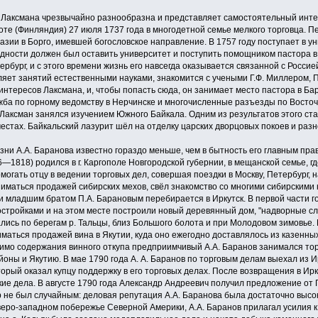
. Лаксмана чрезвычайно разнообразна и представляет само­стоятельный инте
оте (Финляндия) 27 июля 1737 года в многодетной семье мелкого торговца. 
назии в Борго, имевшей богословское направление. В 1757 году поступает в ун
дности должен был оста­вить университет и поступить помощником пастора в
ербург, и с этого времени жизнь его навсегда оказывается связанной с Россие
вляет занятий естественными науками, знакомится с учеными Г.Ф. Миллером, 
нтересов Лаксмана, и, чтобы попасть сюда, он занимает место пастора в Бар
жба по горному ведомству в Нерчинске и многочисленные разъезды по Восточ
 Лаксман занялся изучением Южного Байкала. Одним из результатов этого ст
е­стах. Байкальский лазурит шёл на отделку царских дворцовых покоев и ра
изни А.А. Баранова известно гораздо меньше, чем в бытность его главным пр
6—1818) родился в г. Каргополе Новгородской губернии, в мещанской семье, гд
омогать отцу в ведении торговых дел, совершая поездки в Москву, Петербург,
ниматься продажей сибирских мехов, свёл знакомство со многими сибирскими к
 младшим братом П.А. Барановым перебирается в Иркутск. В первой части г
постройками и на этом месте построили новый деревянный дом, "надворные сл
лись по берегам р. Тальцы, близ Большого болота и при Молодовом зимовье.
иматься продажей вина в Якутии, куда оно ежегодно доставлялось из казенны
мимо содержания винного откупа предприимчивый А.А. Баранов зани­мался т
оны и Якутию. В мае 1790 года А. А. Баранов по торговым делам выехал из Ирку
торый оказал купцу поддержку в его торговых делах. После возвращения в Ир
кие дела. В августе 1790 года Александр Андреевич получил предложение от 
не был случайным: де­ловая репутация А.А. Баранова была достаточно высок
веро-западном побережье Се­верной Америки, А.А. Баранов прилагал усилия 