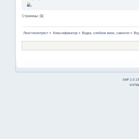
Страницы: [
1
]
Ленстеклотрест
»
Классификатор
»
Водка, хлебное вино, самогон
»
Во
SMF 2.0.1
XHTM