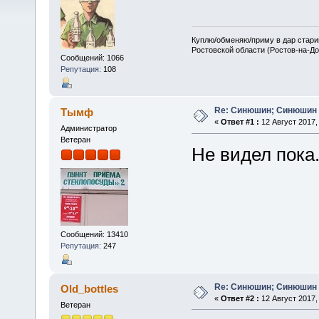
Куплю/обменяю/приму в дар старин
Ростовской области (Ростов-на-До
Сообщений: 1066
Репутация:
108
Re: Синюшин; Синюшин 
Тымф
«
Ответ #1 :
12 Август 2017, 
Администратор
Ветеран
Не видел пока.
Сообщений: 13410
Репутация:
247
Re: Синюшин; Синюшин 
Old_bottles
«
Ответ #2 :
12 Август 2017, 
Ветеран