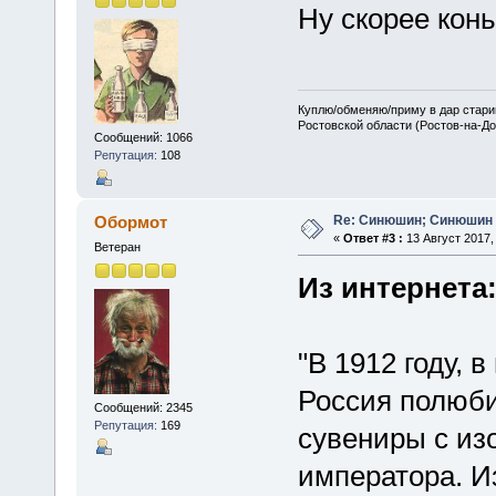
Ну скорее конь
Куплю/обменяю/приму в дар старин
Ростовской области (Ростов-на-До
Сообщений: 1066
Репутация:
108
Re: Синюшин; Синюшин 
Обормот
«
Ответ #3 :
13 Август 2017, 
Ветеран
Из интернета
"В 1912 году, 
Россия полюби
Сообщений: 2345
Репутация:
169
сувениры с из
императора. И