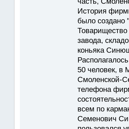
часть, Смолен
История фирмы
было создано
Товарищество 
завода, складо
коньяка Синюш
Располагалось
50 человек, в 
Смоленской-Се
телефона фирмы
состоятельнос
всем по карма
Семенович Син
пользовался у