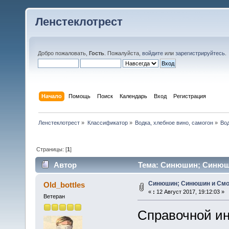
Ленстеклотрест
Добро пожаловать,
Гость
. Пожалуйста,
войдите
или
зарегистрируйтесь
.
Начало
Помощь
Поиск
Календарь
Вход
Регистрация
Ленстеклотрест
»
Классификатор
»
Водка, хлебное вино, самогон
»
Во
Страницы: [
1
]
Автор
Тема: Синюшин; Синюши
Синюшин; Синюшин и Смо
Old_bottles
«
:
12 Август 2017, 19:12:03 »
Ветеран
Справочной и