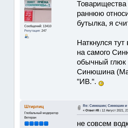
Товарищества
раннюю относ
бутылка, я счи
Сообщений: 13410
Репутация:
247
Наткнулся тут 
на самого Син
обычный глюк 
Синюшина (Мат
"ИВ.".
Re: Синюшин; Синюшин и
Штирлиц
«
Ответ #8 :
12 Август 2021, 23
Глобальный модератор
Ветеран
не совсем вод