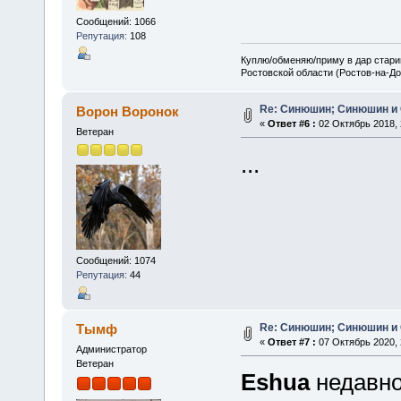
Сообщений: 1066
Репутация:
108
Куплю/обменяю/приму в дар старин
Ростовской области (Ростов-на-До
Re: Синюшин; Синюшин и
Ворон Воронок
«
Ответ #6 :
02 Октябрь 2018, 
Ветеран
...
Сообщений: 1074
Репутация:
44
Re: Синюшин; Синюшин и
Тымф
«
Ответ #7 :
07 Октябрь 2020, 
Администратор
Ветеран
Eshua
недавно