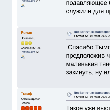
подавляющее 
Репутация:
247
служили для п
Re: Вогнутые фарфоров
Ролан
«
Ответ #2 :
03 Март 2026, 2
Постоялец
Спасибо Тым
Сообщений: 296
Репутация:
42
предположив ч
маленькая тяне
закинуть, ну 
Re: Вогнутые фарфоров
Тымф
«
Ответ #3 :
03 Март 2026, 2
Администратор
Ветеран
Такое уже выс