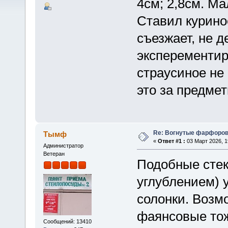
4см; 2,8см. Ма
Ставил курино
съезжает, не 
эксперементир
страусиное не 
это за предме
Re: Вогнутые фарфоров
Тымф
«
Ответ #1 :
03 Март 2026, 1
Администратор
Ветеран
Подобные стек
углублением) у
солонки. Возм
фаянсовые тож
Сообщений: 13410