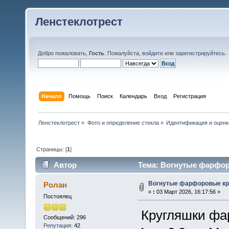
Ленстеклотрест
Добро пожаловать,
Гость
. Пожалуйста,
войдите
или
зарегистрируйтесь
.
Начало
Помощь
Поиск
Календарь
Вход
Регистрация
Ленстеклотрест
»
Фото и определение стекла
»
Идентификация и оценка
Страницы: [
1
]
Автор
Тема: Вогнутые фарфор
Вогнутые фарфоровые кр
Ролан
«
:
03 Март 2026, 16:17:56 »
Постоялец
Кругляшки фар
Сообщений: 296
Репутация:
42