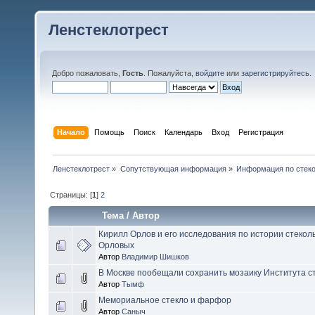
Ленстеклотрест
Добро пожаловать,
Гость
. Пожалуйста,
войдите
или
зарегистрируйтесь
.
Начало
Помощь
Поиск
Календарь
Вход
Регистрация
Ленстеклотрест
»
Сопутствующая информация
»
Информация по стеко
Страницы: [
1
]
2
Тема
/
Автор
Кирилл Орлов и его исследования по истории стекол
Орловых
Автор
Владимир Шишков
В Москве пообещали сохранить мозаику Института с
Автор
Тымф
Мемориальное стекло и фарфор
Автор
Саныч