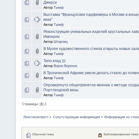
Джерси
Автор
Тымф
Выставка "Французские парфюмеры в Москве в конце 
века"
Автор
Тымф
Реконструкции уникальных изделий хрустальных зав
Империи
Автор
Штирлиц
В Музее художественного стекла открыты новые зал
Автор
Тымф
Типо клад )))
Автор
Ворон Воронок
В Тропической Африке умели делать стекло до появ
Автор
Тымф
Опровергнуто общепринятое мнение о методе созда
Портлендской вазы
Автор
Тымф
Страницы: [
1
]
2
Ленстеклотрест
»
Сопутствующая информация
»
Информация по стеко
Обычная тема
Заблокированная тема