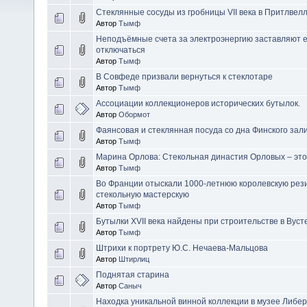
Стеклянные сосуды из гробницы VII века в Притлвел
Автор
Тымф
Неподъёмные счета за электроэнергию заставляют 
отключаться
Автор
Тымф
В Совфеде призвали вернуться к стеклотаре
Автор
Тымф
Ассоциации коллекционеров исторических бутылок.
Автор
Обормот
Фаянсовая и стеклянная посуда со дна Финского зал
Автор
Тымф
Марина Орлова: Стекольная династия Орловых – это
Автор
Тымф
Во Франции отыскали 1000-летнюю королевскую рез
стекольную мастерскую
Автор
Тымф
Бутылки XVII века найдены при строительстве в Вус
Автор
Тымф
Штрихи к портрету Ю.С. Нечаева-Мальцова
Автор
Штирлиц
Поднятая старина
Автор
Саныч
Находка уникальной винной коллекции в музее Либер