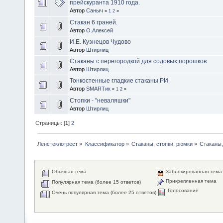
прейскуранта 1910 года.
Автор
Саныч
«
1
2
»
Стакан 6 граней.
Автор
О.Алексей
И.Е. Кузнецов Чудово
Автор
Штирлиц
Стаканы с перегородкой для содовых порошков
Автор
Штирлиц
Тонкостенные гладкие стаканы РИ
Автор
SMARTик
«
1
2
»
Стопки - "неваляшки"
Автор
Штирлиц
Страницы: [
1
]
2
Ленстеклотрест
»
Классификатор
»
Стаканы, стопки, рюмки
»
Стаканы,
Обычная тема
Заблокированная тема
Прикрепленная тема
Популярная тема (более 15 ответов)
Голосование
Очень популярная тема (более 25 ответов)