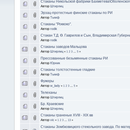
Стаканы Никольской фабрики Бахметева\Оболенског
Автор
Штирлиц
Эрзац-протестные финские стаканы по РИ
Автор
Тымф
Стаканы "Роккоко".
Автор
rodik
Стакан Т.Д. Ѳ. Гаврилов и Сын, Владимирская Губерн
Автор
rodik
Стаканы заводов Мальцова
Автор
Штирлиц
«
1
2
3
...
5
»
Прессованные безымянные стаканы РИ
Автор
Юрник
Стаканы толстостенные гладкие
Автор
Тымф
Фужеры
Автор
w_lady
«
1
2
3
...
5
»
Телеханы
Автор
Штирлиц
Бр. Краевские
Автор
Штирлиц
Стаканы граненые XVIII - XIX вв
Автор
vic
«
1
2
3
...
13
»
Стаканы Зомбковицкого стекольного завода. По мат