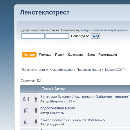
Ленстеклотрест
Добро пожаловать,
Гость
. Пожалуйста,
войдите
или
зарегистрируйтесь
.
Начало
Помощь
Поиск
Календарь
Вход
Регистрация
Ленстеклотрест
»
Классификатор
»
Пищевые масла
»
Масло СССР
Страницы: [
1
]
Тема
/
Автор
Винтовые бутылки Люкс, версия: Фабрично-торговое Т
Автор
Штирлиц
«
1
2
3
»
подсолнечное масло
Автор
Искатель
Рафинированное подсолнечное масло
Автор
андрей64