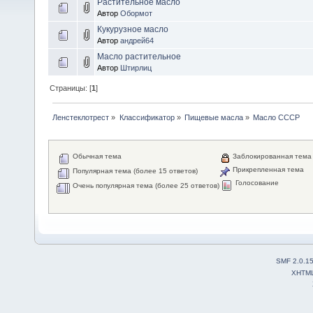
Растительное масло
Автор
Обормот
Кукурузное масло
Автор
андрей64
Масло растительное
Автор
Штирлиц
Страницы: [
1
]
Ленстеклотрест
»
Классификатор
»
Пищевые масла
»
Масло СССР
Обычная тема
Заблокированная тема
Прикрепленная тема
Популярная тема (более 15 ответов)
Голосование
Очень популярная тема (более 25 ответов)
SMF 2.0.1
XHTM