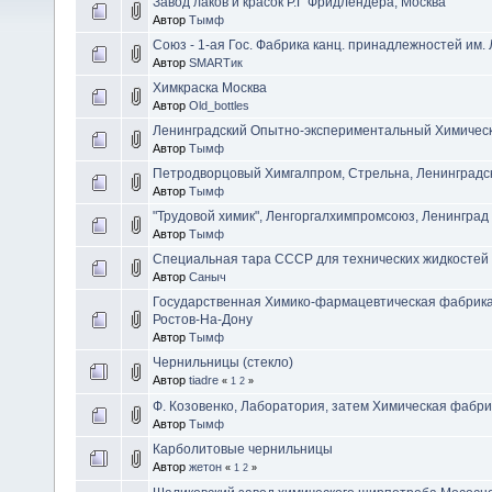
Завод лаков и красок Р.Г Фридлендера, Москва
Автор
Тымф
Союз - 1-ая Гос. Фабрика канц. принадлежностей им. 
Автор
SMARTик
Химкраска Москва
Автор
Old_bottles
Ленинградский Опытно-экспериментальный Химическ
Автор
Тымф
Петродворцовый Химгалпром, Стрельна, Ленинградс
Автор
Тымф
"Трудовой химик", Ленгоргалхимпромсоюз, Ленинград
Автор
Тымф
Специальная тара СССР для технических жидкостей
Автор
Саныч
Государственная Химико-фармацевтическая фабрика
Ростов-На-Дону
Автор
Тымф
Чернильницы (стекло)
Автор
tiadre
«
1
2
»
Ф. Козовенко, Лаборатория, затем Химическая фабри
Автор
Тымф
Карболитовые чернильницы
Автор
жетон
«
1
2
»