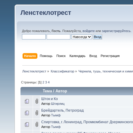
Ленстеклотрест
Добро пожаловать,
Гость
. Пожалуйста,
войдите
или
зарегистрируйтесь
.
Начало
Помощь
Поиск
Календарь
Вход
Регистрация
Ленстеклотрест
»
Классификатор
»
Чернила, тушь, техническая и хими
Страницы: [
1
]
2
3
4
Тема
/
Автор
Шток и Ко
Автор
Штирлиц
Брейдартель, Петроград
Автор
Тымф
Спиртовка, г. Ленинград, Промкомбинат Дзержинског
Автор
Тымф