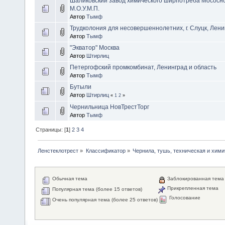
Шаликовский завод химического ширпотреба Мососн
М.О.У.М.П.
Автор
Тымф
Трудколония для несовершеннолетних, г. Слуцк, Лени
Автор
Тымф
"Экватор" Москва
Автор
Штирлиц
Петергофский промкомбинат, Ленинград и область
Автор
Тымф
Бутыли
Автор
Штирлиц
«
1
2
»
Чернильница НовТрестТорг
Автор
Тымф
Страницы: [
1
]
2
3
4
Ленстеклотрест
»
Классификатор
»
Чернила, тушь, техническая и хими
Обычная тема
Заблокированная тема
Прикрепленная тема
Популярная тема (более 15 ответов)
Голосование
Очень популярная тема (более 25 ответов)