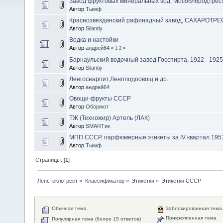
Завод фруктовых минеральных вод, Мособлбродтрест,
Автор
Тымф
Краснозвездинский рафинадный завод, САХАРОТРЕС
Автор
Silantiy
Водка и настойки
Автор
андрей64
«
1
2
»
Барнаульский водочный завод Госспирта, 1922 - 1925 г
Автор
Silantiy
Ленгоснарпит,Ленплодоовощ и др.
Автор
андрей64
Овощи-фрукты СССР
Автор
Обормот
ТЖ (Техножир) Артель (ЛАК)
Автор
SMARTик
МПП СССР, парфюмерные этикеты за IV квартал 1951
Автор
Тымф
Страницы: [
1
]
Ленстеклотрест
»
Классификатор
»
Этикетки
»
Этикетки СССР
Обычная тема
Заблокированная тема
Прикрепленная тема
Популярная тема (более 15 ответов)