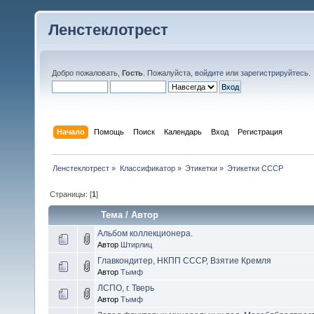
Ленстеклотрест
Добро пожаловать,
Гость
. Пожалуйста,
войдите
или
зарегистрируйтесь
.
Начало
Помощь
Поиск
Календарь
Вход
Регистрация
Ленстеклотрест
»
Классификатор
»
Этикетки
»
Этикетки СССР
Страницы: [
1
]
Тема
/
Автор
Альбом коллекционера.
Автор
Штирлиц
Главкондитер, НКПП СССР, Взятие Кремля
Автор
Тымф
ЛСПО, г. Тверь
Автор
Тымф