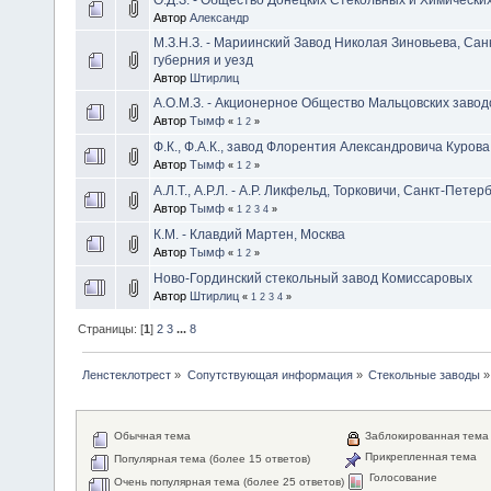
Автор
Александр
М.З.Н.З. - Мариинский Завод Николая Зиновьева, Сан
губерния и уезд
Автор
Штирлиц
А.О.М.З. - Акционерное Общество Мальцовских завод
Автор
Тымф
«
1
2
»
Ф.К., Ф.А.К., завод Флорентия Александровича Курова
Автор
Тымф
«
1
2
»
А.Л.Т., А.Р.Л. - А.Р. Ликфельд, Торковичи, Санкт-Пете
Автор
Тымф
«
1
2
3
4
»
К.М. - Клавдий Мартен, Москва
Автор
Тымф
«
1
2
»
Ново-Гординский стекольный завод Комиссаровых
Автор
Штирлиц
«
1
2
3
4
»
Страницы: [
1
]
2
3
...
8
Ленстеклотрест
»
Сопутствующая информация
»
Стекольные заводы
»
Обычная тема
Заблокированная тема
Прикрепленная тема
Популярная тема (более 15 ответов)
Голосование
Очень популярная тема (более 25 ответов)