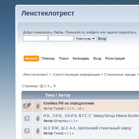
Ленстеклотрест
Добро пожаловать,
Гость
. Пожалуйста,
войдите
или
зарегистрируйтесь
.
Начало
Помощь
Поиск
Календарь
Вход
Регистрация
Ленстеклотрест
»
Сопутствующая информация
»
Стекольные заводы
»
Страницы: [
1
]
2
3
...
8
Тема
/
Автор
Клейма РИ на определение
Автор
Тымф
«
1
2
3
...
10
»
И.Б., З.И.Б., З.К.И.Б. В.Г.С.У.: Завод Купца Ивана Без
Автор
Штирлиц
«
1
2
»
Ш.З. В.М., Ш.З. А.А., Шелонский стекольный завод
Автор
Тымф
«
1
2
»