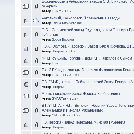
Божедомские и Ребровский заводы С.В. Глинского, Мо
губернии
Автор
Тымф
«
1
2
»
Рокольский, Косколовский стекольные заводы
Автор
Елена Биричевская
Э.Б. - Сергиевский завод Эдуарда, затем Эльвиры Б
Губерния
Автор
Ворон Воронок
Т.З.К. Юсупова - Тасовский Завод Князя Юсупова, В.Г.С
Автор
Штирлиц
«
1
2
»
Ф.Н.Г. съ С-мъ, Торговый Дом Ф.Н. Гаврилов с Сыном
Автор
Тымф
Г.К., З.Г.К. и др.: заводы Герасима Филлиповича Коми
Автор
Тымф
«
1
2
3
...
5
»
Т.З. Г.М.Ж., версия - Тюйно-озерский Завод Генерал-
Автор
Штирлиц
Александровский завод Фёдора Безбородова
Автор
SMARTик
«
1
2
3
»
В.Г. З.П.Г. А. и Н.Р. - Вятской Губернии Завод Почётн
Александра и Николая Рязанцевых
Автор
Old_bottles
«
1
2
3
»
Т.З., версия - завод Телеханы, Минская Губерния
Автор
Штирлиц
О.Д.З. - Общество Донецких Стекольных и Химически