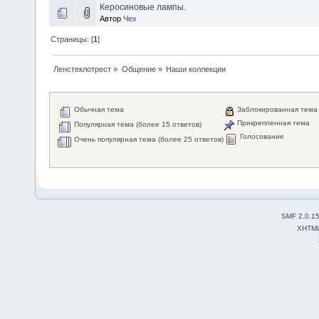
Керосиновые лампы.
Автор
Чех
Страницы: [
1
]
Ленстеклотрест
»
Общение
»
Наши коллекции
Обычная тема
Заблокированная тема
Прикрепленная тема
Популярная тема (более 15 ответов)
Голосование
Очень популярная тема (более 25 ответов)
SMF 2.0.1
XHTM