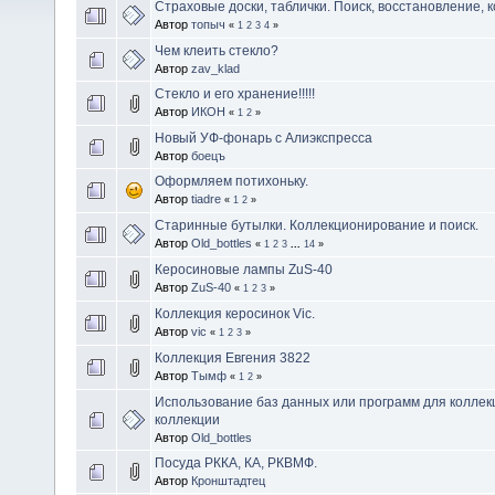
Страховые доски, таблички. Поиск, восстановление, 
Автор
топыч
«
1
2
3
4
»
Чем клеить стекло?
Автор
zav_klad
Стекло и его хранение!!!!!
Автор
ИКОН
«
1
2
»
Новый УФ-фонарь с Алиэкспресса
Автор
боецъ
Оформляем потихоньку.
Автор
tiadre
«
1
2
»
Старинные бутылки. Коллекционирование и поиск.
Автор
Old_bottles
«
1
2
3
...
14
»
Керосиновые лампы ZuS-40
Автор
ZuS-40
«
1
2
3
»
Коллекция керосинок Vic.
Автор
vic
«
1
2
3
»
Коллекция Евгения 3822
Автор
Тымф
«
1
2
»
Использование баз данных или программ для коллек
коллекции
Автор
Old_bottles
Посуда РККА, КА, РКВМФ.
Автор
Кронштадтец