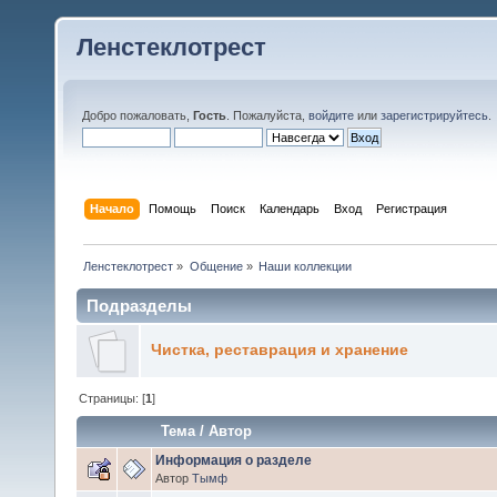
Ленстеклотрест
Добро пожаловать,
Гость
. Пожалуйста,
войдите
или
зарегистрируйтесь
.
Начало
Помощь
Поиск
Календарь
Вход
Регистрация
Ленстеклотрест
»
Общение
»
Наши коллекции
Подразделы
Чистка, реставрация и хранение
Страницы: [
1
]
Тема
/
Автор
Информация о разделе
Автор
Тымф