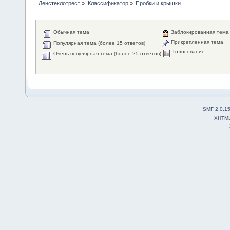
Ленстеклотрест
»
Классификатор
»
Пробки и крышки
Обычная тема
Заблокированная тема
Прикрепленная тема
Популярная тема (более 15 ответов)
Голосование
Очень популярная тема (более 25 ответов)
SMF 2.0.1
XHTM