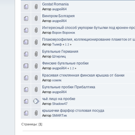
Gostat Romania
Автор
андрей64
Винпром Болгария
Автор
андрей64
Интересный способ укупорки бутылки под кронен-пр
Автор
Ворон Воронок
Плакомузофилия, коллекционирование плакеток от 
Автор
Тымф
«
1
2
»
Бугельные Германия
Автор
Штирлиц
Финские бугельные пробки
Автор
андрей64
«
1
2
»
Красивая стеклянная финская крышка от банки
Автор
хомяк
Бугельные пробки Прибалтика
Автор
андрей64
чьё лицо на пробке
Автор
Shadow47
крышечки фарфор столовая посуда
Автор
SMARTик
Страницы: [
1
]