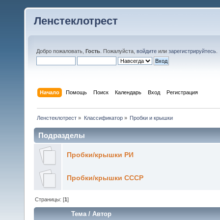
Ленстеклотрест
Добро пожаловать,
Гость
. Пожалуйста,
войдите
или
зарегистрируйтесь
.
Начало
Помощь
Поиск
Календарь
Вход
Регистрация
Ленстеклотрест
»
Классификатор
»
Пробки и крышки
Подразделы
Пробки/крышки РИ
Пробки/крышки СССР
Страницы: [
1
]
Тема
/
Автор