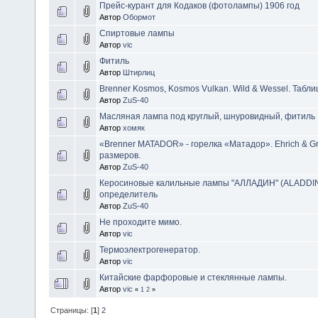
Прейс-курант для Кодаков (фотолампы) 1906 год
Автор
Обормот
Спиртовые лампы
Автор
vic
Фитиль
Автор
Штирлиц
Brenner Kosmos, Kosmos Vulkan. Wild & Wessel. Табли
Автор
ZuS-40
Масляная лампа под круглый, шнуровидный, фитиль
Автор
хомяк
«Brenner MATADOR» - горелка «Матадор». Ehrich & Gr
размеров.
Автор
ZuS-40
Керосиновые калильные лампы "АЛЛАДИН" (ALADDIN)
определитель
Автор
ZuS-40
Не проходите мимо.
Автор
vic
Термоэлектрогенератор.
Автор
vic
Китайские фарфоровые и стеклянные лампы.
Автор
vic
«
1
2
»
Страницы: [
1
]
2