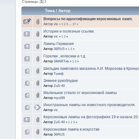
Страницы: [
1
]
2
Тема
/
Автор
Вопросы по идентификации керосиновых ламп.
Автор
vic
«
1
2
3
...
17
»
История и полезные ссылки.
Автор
vic
«
1
2
»
Лампы Германия
Автор
36RUS
«
1
2
»
Горелки , колесики и т.д.
Автор
SMARTик
«
1
2
»
Шильдик лампового магазина А.И. Морозова в Кронш
Автор
Тымф
Зимнее рукоблудие
Автор
ZuS-40
Маленькое стекло от керосиновой лампы
Автор
myst99
Иностранные лампы не известного производителя.
Автор
vic
Керосиновые лампы на фотографиях 19 и начала 20 
Автор
ZuS-40
«
1
2
3
»
Керосиновая лампа в искусстве
Автор
36RUS