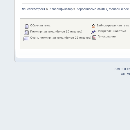
Ленстеклотрест
»
Классификатор
»
Керосиновые лампы, фонари и всё 
Обычная тема
Заблокированная тема
Прикрепленная тема
Популярная тема (более 15 ответов)
Голосование
Очень популярная тема (более 25 ответов)
SMF 2.0.1
XHTM