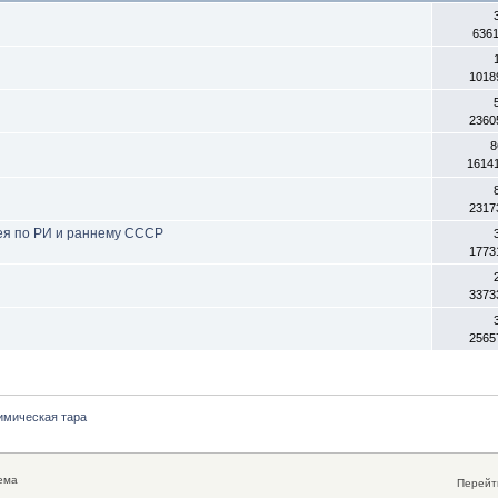
636
1018
2360
8
1614
2317
ея по РИ и раннему СССР
1773
3373
2565
химическая тара
ема
Перейти