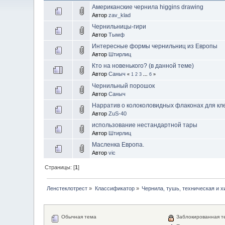
Американские чернила higgins drawing
Автор
zav_klad
Чернильницы-гири
Автор
Тымф
Интересные формы чернильниц из Европы
Автор
Штирлиц
Кто на новенького? (в данной теме)
Автор
Саныч
«
1
2
3
...
6
»
Чернильный порошок
Автор
Саныч
Нарратив о колоколовидных флаконах для кл
Автор
ZuS-40
использование нестандартной тары
Автор
Штирлиц
Масленка Европа.
Автор
vic
Страницы: [
1
]
Ленстеклотрест
»
Классификатор
»
Чернила, тушь, техническая и 
Обычная тема
Заблокированная т