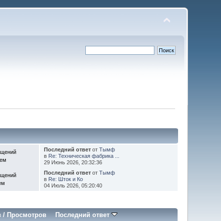
Последний ответ
от
Тымф
бщений
в
Re: Техническая фабрика ...
Тем
29 Июнь 2026, 20:32:36
Последний ответ
от
Тымф
бщений
в
Re: Шток и Ко
ем
04 Июль 2026, 05:20:40
в
/
Просмотров
Последний ответ