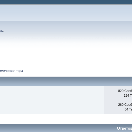
сь
.
химическая тара
820 Соо
134 
260 Соо
64 Т
Ответо