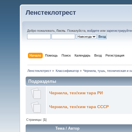
Ленстеклотрест
Добро пожаловать,
Гость
. Пожалуйста,
войдите
или
зарегистрируйте
Начало
Помощь
Поиск
Календарь
Вход
Регистрация
Ленстеклотрест
»
Классификатор
»
Чернила, тушь, техническая и 
Подразделы
Чернила, тех/хим тара РИ
Чернила, тех/хим тара СССР
Страницы: [
1
]
Тема
/
Автор