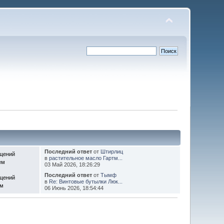
Последний ответ
от
Штирлиц
щений
в
растительное масло Гартм...
ем
03 Май 2026, 18:26:29
Последний ответ
от
Тымф
щений
в
Re: Винтовые бутылки Люк...
ем
06 Июнь 2026, 18:54:44