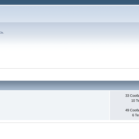
сь
.
33 Сооб
10 Т
49 Сооб
6 Т