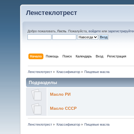
Ленстеклотрест
Добро пожаловать,
Гость
. Пожалуйста,
войдите
или
зарегистрируйте
Начало
Помощь
Поиск
Календарь
Вход
Регистрация
Ленстеклотрест
»
Классификатор
»
Пищевые масла
Подразделы
Масло РИ
Масло СССР
Ленстеклотрест
»
Классификатор
»
Пищевые масла