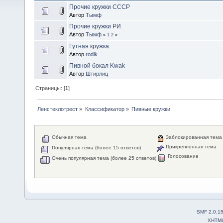
Прочие кружки СССР
Автор
Тымф
Прочие кружки РИ
Автор
Тымф
«
1
2
»
Гутная кружка.
Автор
rodik
Пивной бокал Kwak
Автор
Штирлиц
Страницы: [
1
]
Ленстеклотрест
»
Классификатор
»
Пивные кружки
Обычная тема
Заблокированная тема
Прикрепленная тема
Популярная тема (более 15 ответов)
Голосование
Очень популярная тема (более 25 ответов)
SMF 2.0.1
XHTM