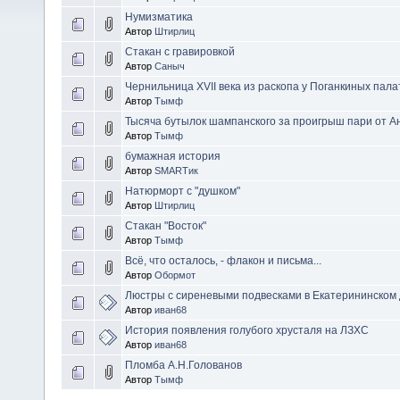
Нумизматика
Автор
Штирлиц
Стакан с гравировкой
Автор
Саныч
Чернильница XVII века из раскопа у Поганкиных пала
Автор
Тымф
Тысяча бутылок шампанского за проигрыш пари от А
Автор
Тымф
бумажная история
Автор
SMARTик
Натюрморт с "душком"
Автор
Штирлиц
Стакан "Восток"
Автор
Тымф
Всё, что осталось, - флакон и письма...
Автор
Обормот
Люстры с сиреневыми подвесками в Екатерининском
Автор
иван68
История появления голубого хрусталя на ЛЗХС
Автор
иван68
Пломба А.Н.Голованов
Автор
Тымф