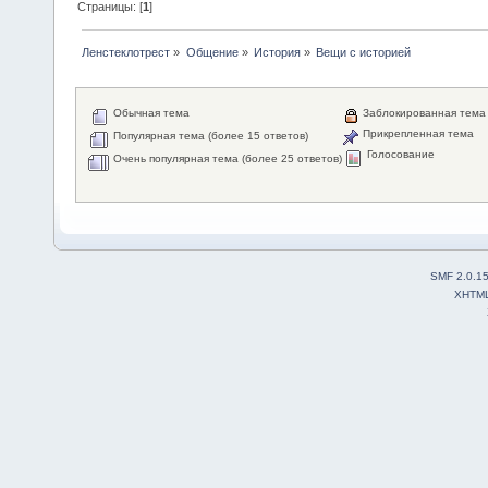
Страницы: [
1
]
Ленстеклотрест
»
Общение
»
История
»
Вещи с историей
Обычная тема
Заблокированная тема
Прикрепленная тема
Популярная тема (более 15 ответов)
Голосование
Очень популярная тема (более 25 ответов)
SMF 2.0.1
XHTM