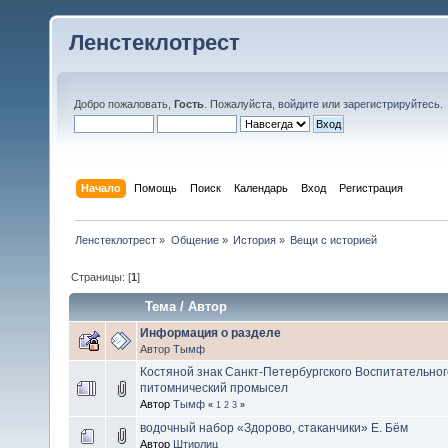
Ленстеклотрест
Добро пожаловать,
Гость
. Пожалуйста,
войдите
или
зарегистрируйтесь
.
Начало
Помощь
Поиск
Календарь
Вход
Регистрация
Ленстеклотрест
»
Общение
»
История
»
Вещи с историей
Страницы: [
1
]
Тема
/
Автор
Информация о разделе
Автор
Тымф
Костяной знак Санкт-Петербургского Воспитательног
питомнический промысел
Автор
Тымф
«
1
2
3
»
водочный набор «Здорово, стаканчики» Е. Бём
Автор
Штирлиц