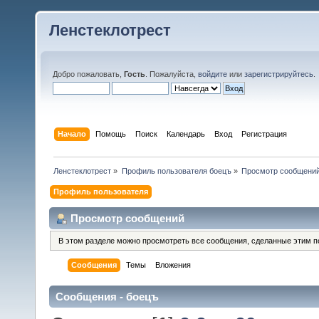
Ленстеклотрест
Добро пожаловать,
Гость
. Пожалуйста,
войдите
или
зарегистрируйтесь
.
Начало
Помощь
Поиск
Календарь
Вход
Регистрация
Ленстеклотрест
»
Профиль пользователя боецъ
»
Просмотр сообщени
Профиль пользователя
Просмотр сообщений
В этом разделе можно просмотреть все сообщения, сделанные этим п
Сообщения
Темы
Вложения
Сообщения - боецъ