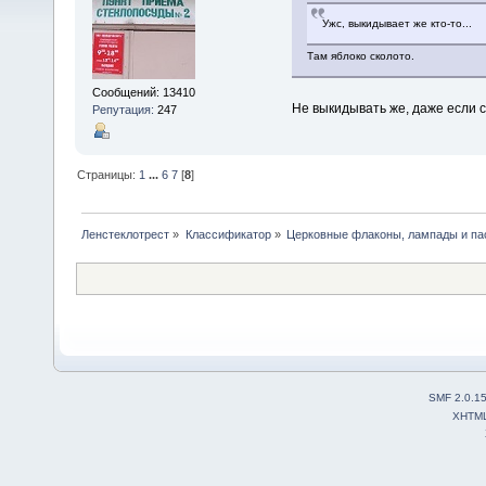
Ужс, выкидывает же кто-то...
Там яблоко сколото.
Сообщений: 13410
Не выкидывать же, даже если 
Репутация:
247
Страницы:
1
...
6
7
[
8
]
Ленстеклотрест
»
Классификатор
»
Церковные флаконы, лампады и па
SMF 2.0.1
XHTM