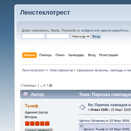
Ленстеклотрест
Добро пожаловать,
Гость
. Пожалуйста,
войдите
или
зарегистрируйтесь
.
Начало
Помощь
Поиск
Календарь
Вход
Регистрация
Ленстеклотрест
»
Классификатор
»
Церковные флаконы, лампады и па
Страницы:
1
...
6
7
[
8
]
Автор
Тема: Парочка лампадок
Re: Парочка лампадок и
Тымф
«
Ответ #105 :
22 Март 2026,
Администратор
Ветеран
Цитата: Штирлиц от 22 Март 2026, 
Цитата: Тымф от 22 Март 2026, 