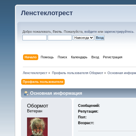
Ленстеклотрест
Добро пожаловать,
Гость
. Пожалуйста,
войдите
или
зарегистрируйтесь
.
Начало
Помощь
Поиск
Календарь
Вход
Регистрация
Ленстеклотрест
»
Профиль пользователя Обормот
»
Основная информ
Профиль пользователя
Основная информация
Обормот 
Сообщений:
Ветеран
Репутация:
Пол:
Возраст: