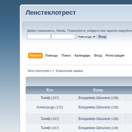
Ленстеклотрест
Добро пожаловать,
Гость
. Пожалуйста,
войдите
или
зарегистрируйте
Начало
Помощь
Поиск
Календарь
Вход
Регистрация
Ленстеклотрест
»
Изменение кармы
Кто
Кому
Тымф
Владимир Шишков
(247)
(138)
Александр
Владимир Шишков
(172)
(138)
Тымф
Владимир Шишков
(247)
(138)
Тымф
Владимир Шишков
(247)
(138)