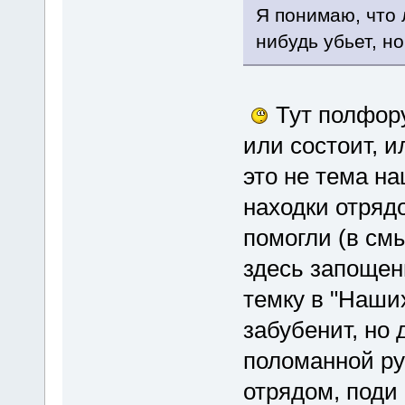
Я понимаю, что 
нибудь убьет, н
Тут полфору
или состоит, 
это не тема н
находки отряд
помогли (в смы
здесь запощены
темку в "Наши
забубенит, но 
поломанной ру
отрядом, поди 