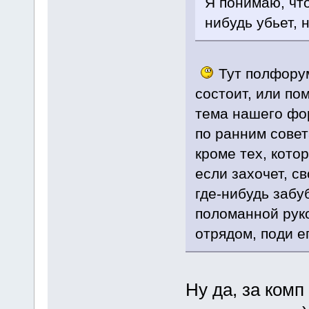
Я понимаю, что
нибудь убьет, 
Тут полфорум
состоит, или по
тема нашего фор
по ранним совет
кроме тех, кото
если захочет, с
где-нибудь забу
поломанной руко
отрядом, поди е
Ну да, за комп