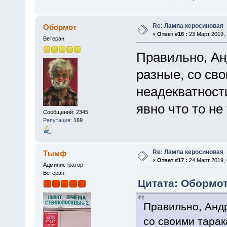
Re: Лампа керосиновая
Обормот
«
Ответ #16 :
23 Март 2019, 
Ветеран
Правильно, Ан
разные, со сво
неадекватности
явно что то не 
Сообщений: 2345
Репутация:
169
Re: Лампа керосиновая
Тымф
«
Ответ #17 :
24 Март 2019, 
Администратор
Ветеран
Цитата: Обормот 
Правильно, Андр
со своими тарак