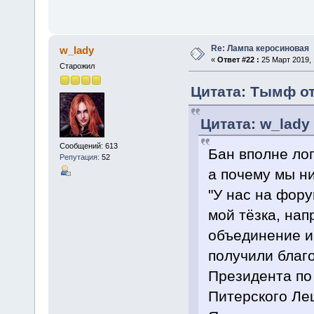
Re: Лампа керосиновая
w_lady
«
Ответ #22 :
25 Март 2019, 
Старожил
Цитата: Тымф от
Цитата: w_lady 
Сообщений: 613
Бан вполне лог
Репутация:
52
а почему мы н
"У нас на фору
мой тёзка, нап
объединение и 
получили благ
Президента по 
Питерского Ле