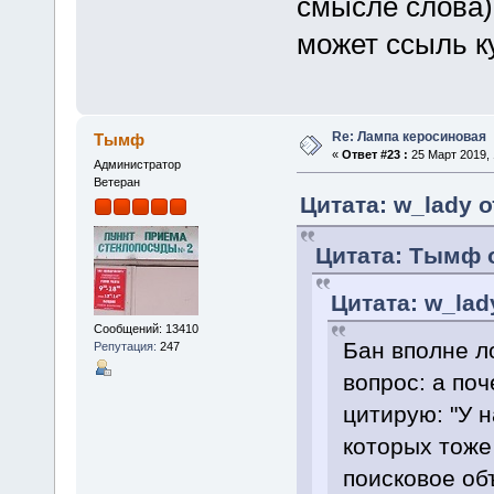
смысле слова) 
может ссыль ку
Re: Лампа керосиновая
Тымф
«
Ответ #23 :
25 Март 2019, 
Администратор
Ветеран
Цитата: w_lady о
Цитата: Тымф о
Цитата: w_lad
Сообщений: 13410
Бан вполне ло
Репутация:
247
вопрос: а по
цитирую: "У 
которых тоже 
поисковое объ