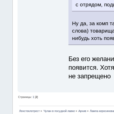
с отрядом, под
Ну да, за комп 
слова) товарища
нибудь хоть появ
Без его желан
появится. Хотя
не запрещен
Страницы:
1
[
2
]
Ленстеклотрест
»
Чулан в посудной лавке
»
Архив
»
Лампа керосинов