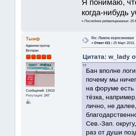
Я понимаю, что
когда-нибудь у
«
Последнее редактирование: 25 М
Re: Лампа керосиновая
Тымф
«
Ответ #21 :
25 Март 2019, 
Администратор
Ветеран
Цитата: w_lady о
Бан вполне логи
почему мы ничег
на форуме есть 
Сообщений: 13410
тёзка, например
Репутация:
247
лично, не далее
благодарственн
Сев.-Зап. округ
раз от души поз