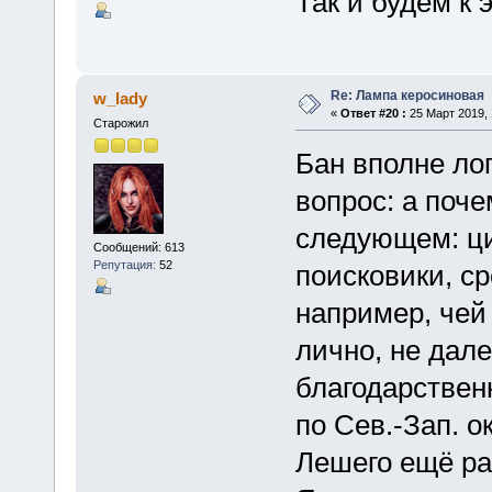
Так и будем к 
Re: Лампа керосиновая
w_lady
«
Ответ #20 :
25 Март 2019, 
Старожил
Бан вполне лог
вопрос: а поче
следующем: ци
Сообщений: 613
Репутация:
52
поисковики, ср
например, чей
лично, не дале
благодарствен
по Сев.-Зап. о
Лешего ещё ра