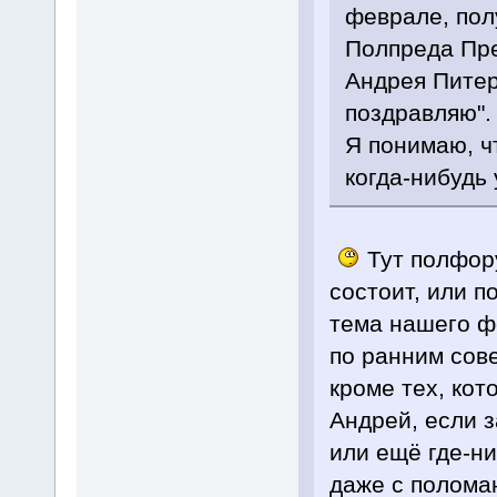
феврале, пол
Полпреда През
Андрея Питер
поздравляю".
Я понимаю, чт
когда-нибудь 
Тут полфору
состоит, или п
тема нашего ф
по ранним сове
кроме тех, кот
Андрей, если з
или ещё где-ни
даже с полома