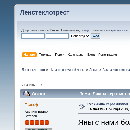
Ленстеклотрест
Добро пожаловать,
Гость
. Пожалуйста,
войдите
или
зарегистрируйтесь
.
Начало
Помощь
Поиск
Календарь
Вход
Регистрация
Ленстеклотрест
»
Чулан в посудной лавке
»
Архив
»
Лампа керосинов
Страницы:
1
[
2
]
Автор
Тема: Лампа керосинов
Re: Лампа керосиновая
Тымф
«
Ответ #15 :
23 Март 2019, 
Администратор
Ветеран
Яны с нами бо