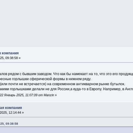
ая компания
5, 09:38:58 »
алов рядом с бывшим заводом. Что как бы намекает на то, что это его продукц
ресные горлышки сферической формы в нижнем ряду.
 (или почти не встречается) на современном антикварном рынке бутылок.
такими горлышками делали не для России,а куда-то в Европу. Например, в Анг
2 Январь 2025, 11:07:09 от Manzin
»
ская компания
025, 12:14:44 »
25, 09:38:58