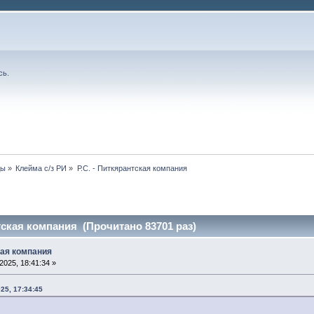
сь
.
ды
»
Клейма с/з РИ
»
Р.С. - Питкярантская компания
тская компания (Прочитано 83701 раз)
ская компания
025, 18:41:34 »
25, 17:34:45