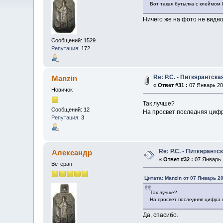
Вот такая бутылка с клеймом 
Ничего же на фото не видно
Сообщений: 1529
Репутация:
172
Re: Р.С. - Питкярантск
Manzin
«
Ответ #31 :
07 Январь 202
Новичок
Так лучше?
Сообщений: 12
На просвет последняя цифр
Репутация:
3
Re: Р.С. - Питкярант
Александр
«
Ответ #32 :
07 Январь 2
Ветеран
Цитата: Manzin от 07 Январь 20
Так лучше?
На просвет последняя цифра 
Да, спасибо.