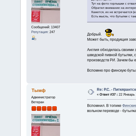
Тут на фото горлышки с отвал
Обратил внимание на интере
Кажется, их не встречается (
Есть мысль, что бутылки с та
Сообщений: 13407
Репутация:
247
Добрый.
Может быть, продукция заво
Англия обходилась своими з
шведской пивной бутылки, 
производств РИ. Зачем бы 
Вспомню про финскую бутыл
Re: Р.С. - Питкярант
Тымф
«
Ответ #37 :
22 Январь 2
Администратор
Ветеран
Вспомнил. В топике
Финские
вольном переводе - бутылка