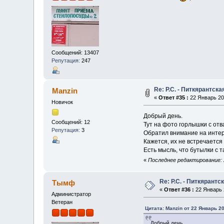
Сообщений: 13407
Репутация:
247
Re: Р.С. - Питкярантск
Manzin
«
Ответ #35 :
22 Январь 202
Новичок
Добрый день.
Сообщений: 12
Тут на фото горлышки с отв
Репутация:
3
Обратил внимание на инте
Кажется, их не встречается
Есть мысль, что бутылки с 
«
Последнее редактирование: 2
Re: Р.С. - Питкярант
Тымф
«
Ответ #36 :
22 Январь 2
Администратор
Ветеран
Цитата: Manzin от 22 Январь 20
Добрый день.