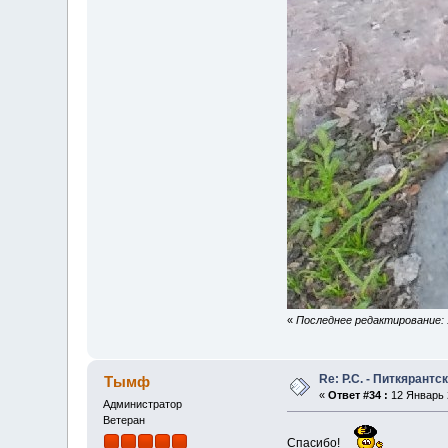
«
Последнее редактирование: 1
Re: Р.С. - Питкярант
Тымф
«
Ответ #34 :
12 Январь 2
Администратор
Ветеран
Спасибо!