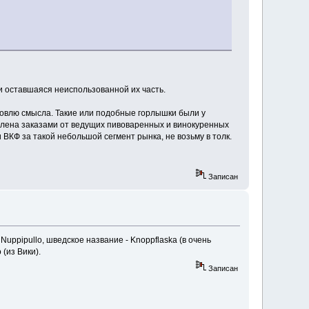
ли оставшаяся неиспользованной их часть.
рговлю смысла. Такие или подобные горлышки были у
алена заказами от ведущих пивоваренных и винокуренных
ВКФ за такой небольшой сегмент рынка, не возьму в толк.
Записан
Nuppipullo, шведское название - Knoppflaska (в очень
(из Вики).
Записан