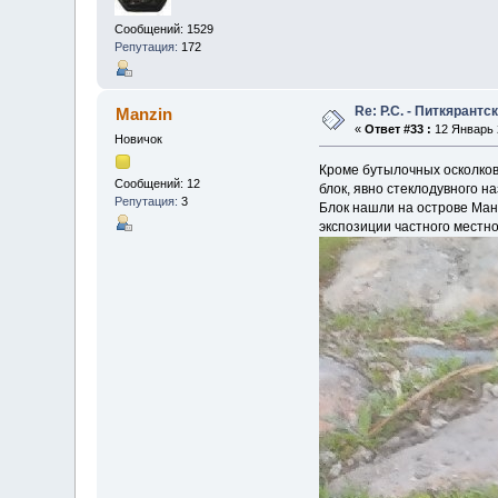
Сообщений: 1529
Репутация:
172
Re: Р.С. - Питкярант
Manzin
«
Ответ #33 :
12 Январь 2
Новичок
Кроме бутылочных осколков
Сообщений: 12
блок, явно стеклодувного н
Репутация:
3
Блок нашли на острове Мант
экспозиции частного местно