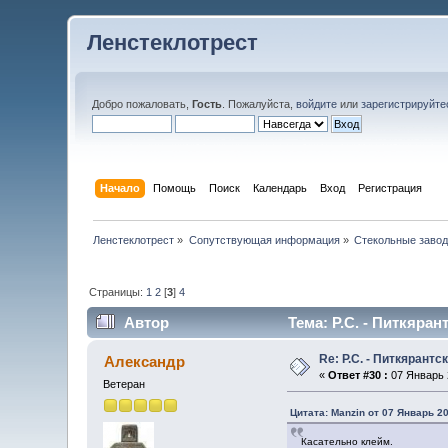
Ленстеклотрест
Добро пожаловать,
Гость
. Пожалуйста,
войдите
или
зарегистрируйте
Начало
Помощь
Поиск
Календарь
Вход
Регистрация
Ленстеклотрест
»
Сопутствующая информация
»
Стекольные заво
Страницы:
1
2
[
3
]
4
Автор
Тема: Р.С. - Питкяран
Re: Р.С. - Питкярант
Александр
«
Ответ #30 :
07 Январь 2
Ветеран
Цитата: Manzin от 07 Январь 20
Касательно клейм.