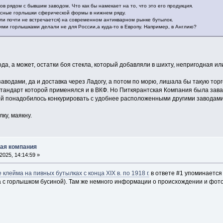
ов рядом с бывшим заводом. Что как бы намекает на то, что это его продукция.
сные горлышки сферической формы в нижнем ряду.
или почти не встречается) на современном антикварном рынке бутылок.
кими горлышками делали не для России,а куда-то в Европу. Например, в Англию?
да, а может, остатки боя стекла, который добавляли в шихту, непригодная и
аводами, да и доставка через Ладогу, а потом по морю, лишала бы такую то
стандарт которой применялся и в ВКФ. Но Питкярантская Компания была зав
ей понадобилось конкурировать с удобнее расположенными другими заводами 
ку, маякну.
ская компания
025, 14:14:59 »
 клейма на пивных бутылках с конца XIX в. по 1918 г.
в ответе #1 упоминается 
 с горлышком бусиной). Там же немного информации о происхождении и фото 