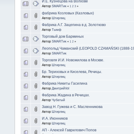
И.Е. Кузнецова на Волхове
Автор
SMARTик
«
1
2
3
»
фабрика Козловых (Казловых)
Автор
Штирлиц
Фабрика А.Г. Зацепина в д. Золотково
Автор
Тымф
Торговый дом Барминых
Автор
SMARTик
«
1
2
»
Леопольд Чаманский (LEOPOLD CZAMAŃSKI (1888-19
Автор
SMARTик
Торговля И.И. Новожилова в Москве.
Автор
Штирлиц
Бр. Териховых и Киселева, Речицы.
Автор
Штирлиц
Фабрика Никиты Гасилина
Автор
ДмитрийVol
Фабрика Жадина в Речицах.
Автор
Чубатый
Завод Н. Гужева и С. Масленникова
Автор
Штирлиц
И.А. Иконников
Автор
Штирлиц
АП - Алексей Гаврилович Попов