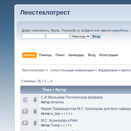
Ленстеклотрест
Добро пожаловать,
Гость
. Пожалуйста,
войдите
или
зарегистрируйтесь
.
Начало
Помощь
Поиск
Календарь
Вход
Регистрация
Ленстеклотрест
»
Сопутствующая информация
»
Фарфоровые и фаянс
Страницы: [
1
]
2
3
...
5
Тема
/
Автор
С.И Мальцова Песоченская фабрика
Автор
Штирлиц
Марки Товарищества М.С. Кузнецова для всех заводов с
Автор
w_lady
«
1
2
3
»
М.С. Кузнецова в Риге
Автор
Тымф
«
1
2
3
»