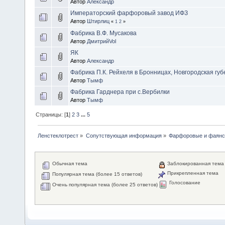
Автор
Александр
Императорский фарфоровый завод ИФЗ
Автор
Штирлиц
«
1
2
»
Фабрика В.Ф. Мусакова
Автор
ДмитрийVol
ЯК
Автор
Александр
Фабрика П.К. Рейхеля в Бронницах, Новгородская гу
Автор
Тымф
Фабрика Гарднера при с.Вербилки
Автор
Тымф
Страницы: [
1
]
2
3
...
5
Ленстеклотрест
»
Сопутствующая информация
»
Фарфоровые и фаянс
Обычная тема
Заблокированная тема
Прикрепленная тема
Популярная тема (более 15 ответов)
Голосование
Очень популярная тема (более 25 ответов)