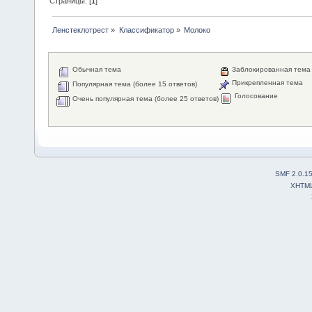
Страницы: [
1
]
Ленстеклотрест
»
Классификатор
»
Молоко
Обычная тема
Заблокированная тема
Прикрепленная тема
Популярная тема (более 15 ответов)
Голосование
Очень популярная тема (более 25 ответов)
SMF 2.0.1
XHTM