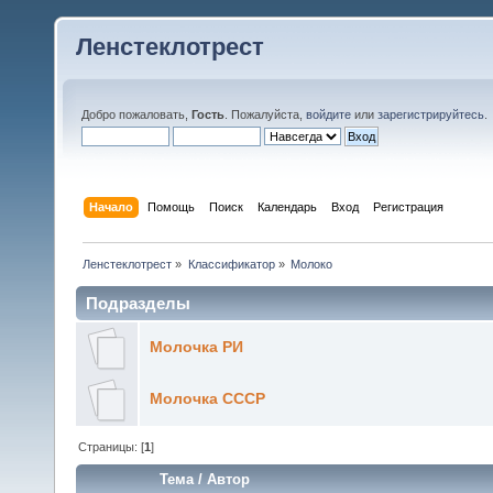
Ленстеклотрест
Добро пожаловать,
Гость
. Пожалуйста,
войдите
или
зарегистрируйтесь
.
Начало
Помощь
Поиск
Календарь
Вход
Регистрация
Ленстеклотрест
»
Классификатор
»
Молоко
Подразделы
Молочка РИ
Молочка СССР
Страницы: [
1
]
Тема
/
Автор