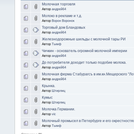
Молочная торговля
Автор
андрей64
Молоко в рекламе и т.д.
Автор
Ворон Воронок
Торговый дом Бландовых
Автор
андрей64
Железнодорожные шильды с молочной тары РИ
Автор
Тымф
Чичкин - основатель огромной молочной империи
Автор
андрей64
До потребителя доходит только подобие молока.
Автор
андрей64
Молочная ферма Стабурагсъ в им.кн.Мещерского "Ло
Автор
андрей64
Крынка.
Автор
Штирлиц
Кумыс
Автор
Штирлиц
Молочка Германии.
Автор
vic
Молочный промысел в Петербурге и его окрестностя
Автор
Тымф