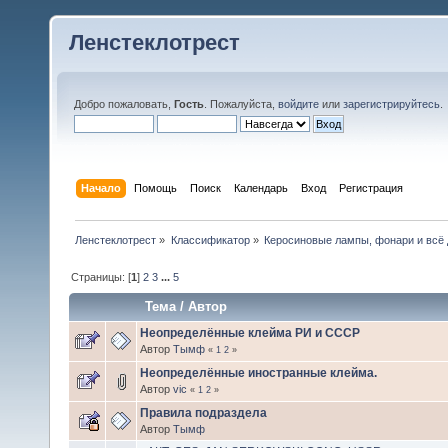
Ленстеклотрест
Добро пожаловать,
Гость
. Пожалуйста,
войдите
или
зарегистрируйтесь
.
Начало
Помощь
Поиск
Календарь
Вход
Регистрация
Ленстеклотрест
»
Классификатор
»
Керосиновые лампы, фонари и всё 
Страницы: [
1
]
2
3
...
5
Тема
/
Автор
Неопределённые клейма РИ и СССР
Автор
Тымф
«
1
2
»
Неопределённые иностранные клейма.
Автор
vic
«
1
2
»
Правила подраздела
Автор
Тымф