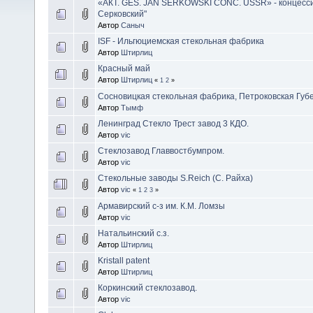
«АКТ. GES. JAN SERKOWSKI CONC. USSR» - концесс
Серковский"
Автор
Саныч
ISF - Ильгюциемская стекольная фабрика
Автор
Штирлиц
Красный май
Автор
Штирлиц
«
1
2
»
Сосновицкая стекольная фабрика, Петроковская Губ
Автор
Тымф
Ленинград Стекло Трест завод 3 КДО.
Автор
vic
Стеклозавод Главвостбумпром.
Автор
vic
Стекольные заводы S.Reich (С. Райха)
Автор
vic
«
1
2
3
»
Армавирский с-з им. К.М. Ломзы
Автор
vic
Натальинский с.з.
Автор
Штирлиц
Kristall patent
Автор
Штирлиц
Коркинский стеклозавод.
Автор
vic