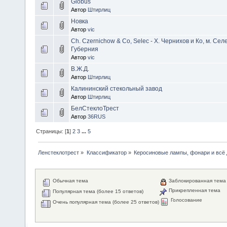
Globus
Автор
Штирлиц
Новка
Автор
vic
Ch. Czernichow & Co, Selec - Х. Чернихов и Ко, м. Се
Губерния
Автор
vic
В.Ж.Д.
Автор
Штирлиц
Калининский стекольный завод
Автор
Штирлиц
БелСтеклоТрест
Автор
36RUS
Страницы: [
1
]
2
3
...
5
Ленстеклотрест
»
Классификатор
»
Керосиновые лампы, фонари и всё 
Обычная тема
Заблокированная тема
Прикрепленная тема
Популярная тема (более 15 ответов)
Голосование
Очень популярная тема (более 25 ответов)