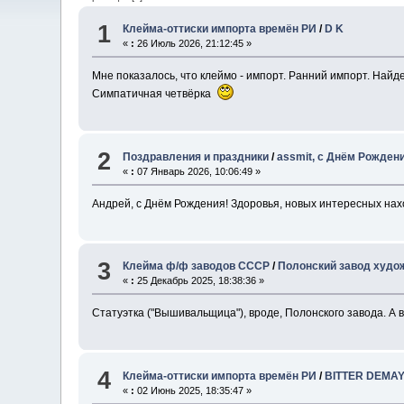
1
Клейма-оттиски импорта времён РИ
/
D K
«
:
26 Июль 2026, 21:12:45 »
Мне показалось, что клеймо - импорт. Ранний импорт. Найд
Симпатичная четвёрка
2
Поздравления и праздники
/
assmit, с Днём Рожден
«
:
07 Январь 2026, 10:06:49 »
Андрей, с Днём Рождения! Здоровья, новых интересных нахо
3
Клейма ф/ф заводов СССР
/
Полонский завод худо
«
:
25 Декабрь 2025, 18:38:36 »
Статуэтка ("Вышивальщица"), вроде, Полонского завода. А в
4
Клейма-оттиски импорта времён РИ
/
BITTER DEMAY
«
:
02 Июнь 2025, 18:35:47 »