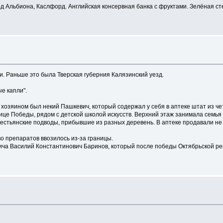
вод Альбиона, Каслфорд. Английская консервная банка с фруктами. Зелёная с
сти. Раньше это была Тверская губерния Калязинский уезд.
е капли".
е хозяином был некий Пашкевич, который содержал у себя в аптеке штат из 
лице Победы, рядом с детской школой искусств. Верхний этаж занимала семья
крестьянские подводы, прибывшие из разных деревень. В аптеке продавали не 
о препаратов ввозилось из-за границы.
ча Василий Константинович Баринов, который после победы Октябрьской ре