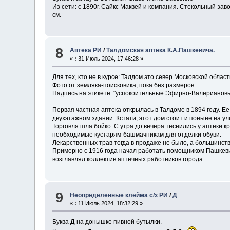
Из сети: с 1890г. Сайкс Маквей и компания. Стекольный за
см.
8
Аптека РИ
/
Талдомская аптека К.А.Пашкевича.
«
:
31 Июль 2024, 17:46:28 »
Для тех, кто не в курсе: Талдом это север Московской обла
Фото от земляка-поисковика, пока без размеров.
Надпись на этикете: "успокоительные Эфирно-Валериановы
Первая частная аптека открылась в Талдоме в 1894 году. Е
двухэтажном здании. Кстати, этот дом стоит и поныне на у
Торговля шла бойко. С утра до вечера теснились у аптеки 
необходимые кустарям-башмачникам для отделки обуви.
Лекарственных трав тогда в продаже не было, а большинств
Примерно с 1916 года начал работать помощником Пашкеви
возглавлял коллектив аптечных работников города.
9
Неопределённые клейма с/з РИ
/
Д
«
:
11 Июль 2024, 18:32:29 »
Буква
Д
на донышке пивной бутылки.