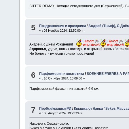
BITTER DEMAY. Находка сегодняшнего дня (Серженский). В 
5
Поздравления и праздники
/
Андрей (Тымф), С Днё
«
:
03 Ноябрь 2024, 12:50:00 »
Андрей, с Днём Рождения!
Здоровья
, удачи, новых находок и открытий, новых "стекля
Не болеть! - ну, если только простудой!
6
Парфюмерия и косметика
/
SOEHNEE FRERES A PA
«
:
16 Октябрь 2024, 13:09:00 »
Парфюмерный флакончик высотой 6,6 см.
7
Пробки/крышки РИ
/
Крышка от банки "Sykes Macvay
«
:
06 Август 2024, 19:23:24 »
Находка с Серженского.
Sykes Macvay & Co Albion Glass Works Castleford