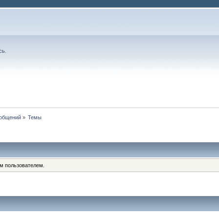
сь
.
общений
»
Темы
им пользователем.