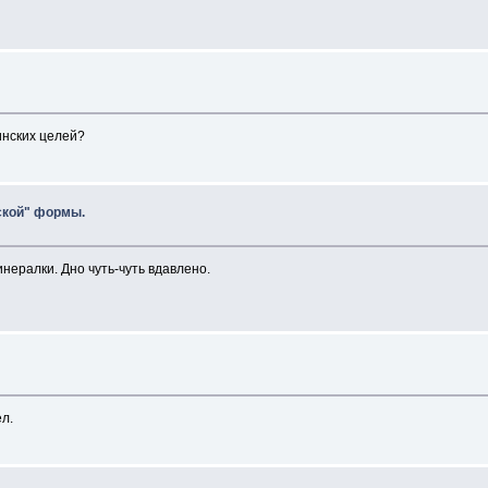
цинских целей?
ской" формы.
инералки. Дно чуть-чуть вдавлено.
л.