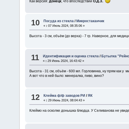
Как версия:
Донецк
, что впоследствии
О.Д.З.
10
Посуда из стекла
/
Микростаканчик
«
:
07 Июль 2024, 08:35:06 »
Высота - 3 см, объём (до верха) - 7 гр. Наверное, для меди
11
Идентификация и оценка стекла
/
Бутылка "Рейн
«
:
29 Июнь 2024, 16:43:42 »
Высота - 31 см, объём - 600 мл. Горловинка, ну прям как у м
А вот что в ней было: минералка, пиво, вино?
12
Клейма ф/ф заводов РИ
/
ЯК
«
:
29 Июнь 2024, 08:04:43 »
Клеймо на осколке донышка блюдца. У Селиванова не увиде