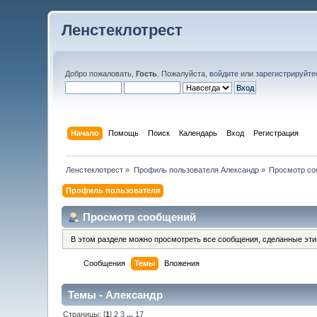
Ленстеклотрест
Добро пожаловать,
Гость
. Пожалуйста,
войдите
или
зарегистрируйте
Начало
Помощь
Поиск
Календарь
Вход
Регистрация
Ленстеклотрест
»
Профиль пользователя Александр
»
Просмотр со
Профиль пользователя
Просмотр сообщений
В этом разделе можно просмотреть все сообщения, сделанные эт
Сообщения
Темы
Вложения
Темы - Александр
Страницы: [
1
]
2
3
...
17