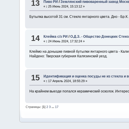
13
Пиво РИ
/
Землянский пивоваренный завод Моск
«
:
25 Июнь 2024, 15:13:12 »
Бутылка высотой 31 см. Стекло янтарного цвета. Дно - Бр.К.
14
Клейма с/з РИ
/
О.Д.З. - Общество Донецких Сте
«
:
24 Июнь 2024, 17:32:24 »
Клеймо на донышке пивной бутылки янтарного цвета - Кали
Найдено: Тверская губерния Калязинский уезд.
15
Идентификация и оценка посуды не из стекла и в
«
:
17 Апрель 2024, 18:55:29 »
На крайнем выезде попался керамический осколок. Интерес
Страницы: [
1
]
2
3
...
17