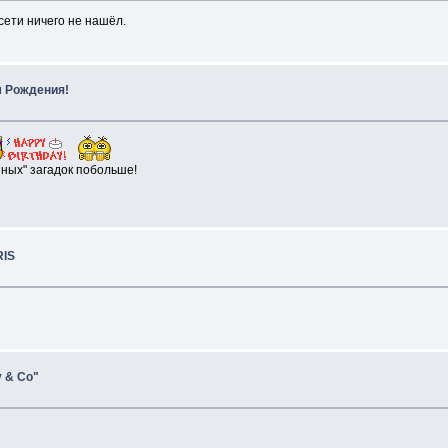
сети ничего не нашёл.
м Рождения!
нных" загадок побольше!
RIS
 & Co"