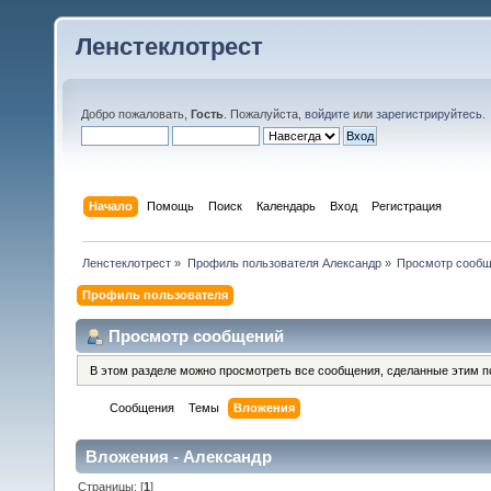
Ленстеклотрест
Добро пожаловать,
Гость
. Пожалуйста,
войдите
или
зарегистрируйтесь
.
Начало
Помощь
Поиск
Календарь
Вход
Регистрация
Ленстеклотрест
»
Профиль пользователя Александр
»
Просмотр сооб
Профиль пользователя
Просмотр сообщений
В этом разделе можно просмотреть все сообщения, сделанные этим п
Сообщения
Темы
Вложения
Вложения - Александр
Страницы: [
1
]