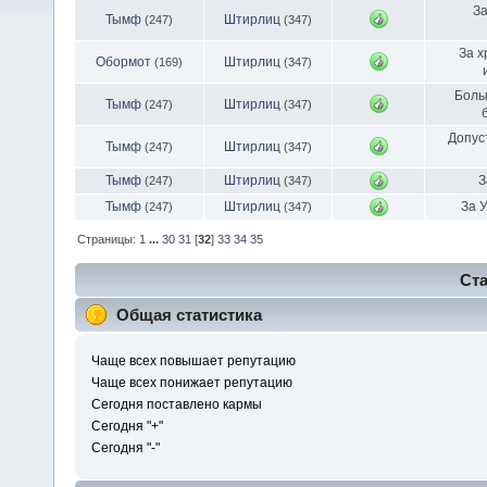
За
Тымф
Штирлиц
(247)
(347)
За х
Обормот
Штирлиц
(169)
(347)
Боль
Тымф
Штирлиц
(247)
(347)
Допус
Тымф
Штирлиц
(247)
(347)
Тымф
Штирлиц
З
(247)
(347)
Тымф
Штирлиц
За 
(247)
(347)
Страницы:
1
...
30
31
[
32
]
33
34
35
Ста
Общая статистика
Чаще всех повышает репутацию
Чаще всех понижает репутацию
Сегодня поставлено кармы
Сегодня "+"
Сегодня "-"