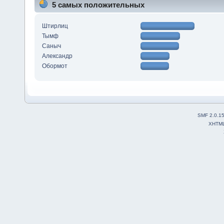
5 самых положительных
Штирлиц
Тымф
Саныч
Александр
Обормот
SMF 2.0.1
XHTM