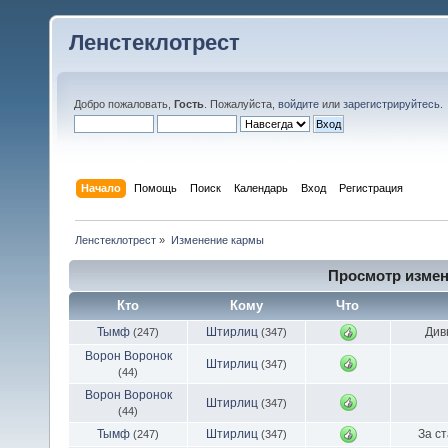
Ленстеклотрест
Добро пожаловать,
Гость
. Пожалуйста,
войдите
или
зарегистрируйтесь
.
Начало
Помощь
Поиск
Календарь
Вход
Регистрация
Ленстеклотрест
»
Изменение кармы
Просмотр измен
Кто
Кому
Что
Тымф
Штирлиц
Див
(247)
(347)
Ворон Воронок
Штирлиц
(347)
(44)
Ворон Воронок
Штирлиц
(347)
(44)
Тымф
Штирлиц
За ст
(247)
(347)