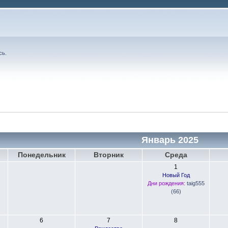
сь
.
Январь 2025
Понедельник
Вторник
Среда
1
Новый Год
Дни рождения:
taig555
(66)
6
7
8