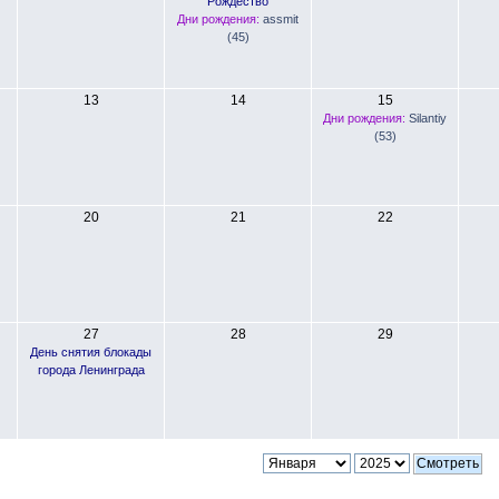
Рождество
Дни рождения:
assmit
(45)
13
14
15
Дни рождения:
Silantiy
(53)
20
21
22
27
28
29
День снятия блокады
города Ленинграда