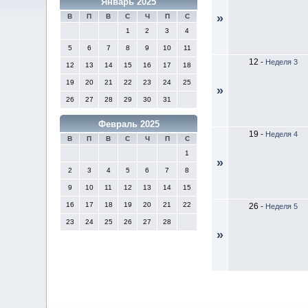
Январь 2025
»
В
П
В
С
Ч
П
С
1
2
3
4
5
6
7
8
9
10
11
12
-
Неделя 3
12
13
14
15
16
17
18
19
20
21
22
23
24
25
»
26
27
28
29
30
31
Февраль 2025
19
-
Неделя 4
В
П
В
С
Ч
П
С
1
»
2
3
4
5
6
7
8
9
10
11
12
13
14
15
16
17
18
19
20
21
22
26
-
Неделя 5
23
24
25
26
27
28
»