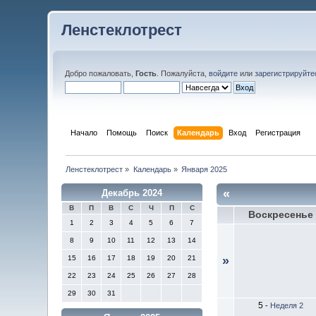
Ленстеклотрест
Добро пожаловать,
Гость
. Пожалуйста,
войдите
или
зарегистрируйте
Начало
Помощь
Поиск
Календарь
Вход
Регистрация
Ленстеклотрест
»
Календарь
»
Января 2025
«
Декабрь 2024
В
П
В
С
Ч
П
С
Воскресенье
1
2
3
4
5
6
7
8
9
10
11
12
13
14
15
16
17
18
19
20
21
»
22
23
24
25
26
27
28
29
30
31
5
-
Неделя 2