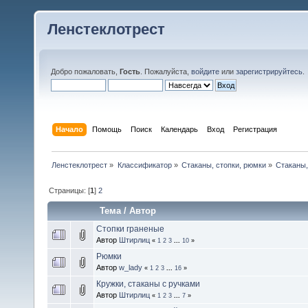
Ленстеклотрест
Добро пожаловать,
Гость
. Пожалуйста,
войдите
или
зарегистрируйтесь
.
Начало
Помощь
Поиск
Календарь
Вход
Регистрация
Ленстеклотрест
»
Классификатор
»
Стаканы, стопки, рюмки
»
Стаканы,
Страницы: [
1
]
2
Тема
/
Автор
Стопки граненые
Автор
Штирлиц
«
1
2
3
...
10
»
Рюмки
Автор
w_lady
«
1
2
3
...
16
»
Кружки, стаканы с ручками
Автор
Штирлиц
«
1
2
3
...
7
»