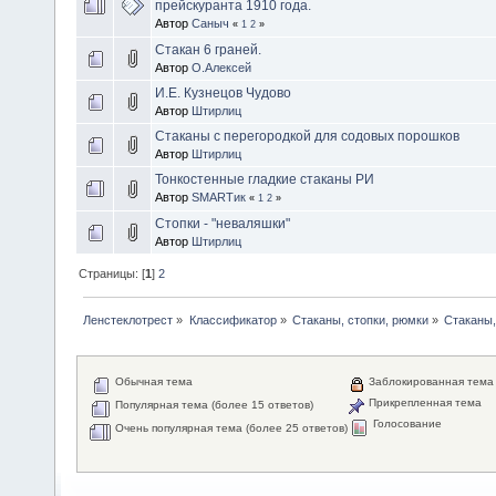
прейскуранта 1910 года.
Автор
Саныч
«
1
2
»
Стакан 6 граней.
Автор
О.Алексей
И.Е. Кузнецов Чудово
Автор
Штирлиц
Стаканы с перегородкой для содовых порошков
Автор
Штирлиц
Тонкостенные гладкие стаканы РИ
Автор
SMARTик
«
1
2
»
Стопки - "неваляшки"
Автор
Штирлиц
Страницы: [
1
]
2
Ленстеклотрест
»
Классификатор
»
Стаканы, стопки, рюмки
»
Стаканы,
Обычная тема
Заблокированная тема
Прикрепленная тема
Популярная тема (более 15 ответов)
Голосование
Очень популярная тема (более 25 ответов)