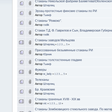
Стаканы Никольской фабрики Бахметева\Оболенског
Автор
Штирлиц
Эрзац-протестные финские стаканы по РИ
Автор
Тымф
Стаканы "Роккоко".
Автор
rodik
Стакан Т.Д. Ѳ. Гаврилов и Сын, Владимирская Губерн
Автор
rodik
Стаканы заводов Мальцова
Автор
Штирлиц
«
1
2
3
...
5
»
Прессованные безымянные стаканы РИ
Автор
Юрник
Стаканы толстостенные гладкие
Автор
Тымф
Фужеры
Автор
w_lady
«
1
2
3
...
5
»
Телеханы
Автор
Штирлиц
Бр. Краевские
Автор
Штирлиц
Стаканы граненые XVIII - XIX вв
Автор
vic
«
1
2
3
...
13
»
Стаканы Зомбковицкого стекольного завода. По мат