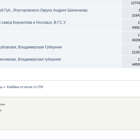
1274
ской Губ., Ялуторовского Округа Андрея Шапенкова
2164
а и завод Корнилова и Носовых, В.Г.С.У.
1
4306
1
4020
убовская, Владимирская Губерния
2128
янчикова, Владимирская губерния
1
4459
ды
»
Клейма-оттиски с/з РИ
ема
а