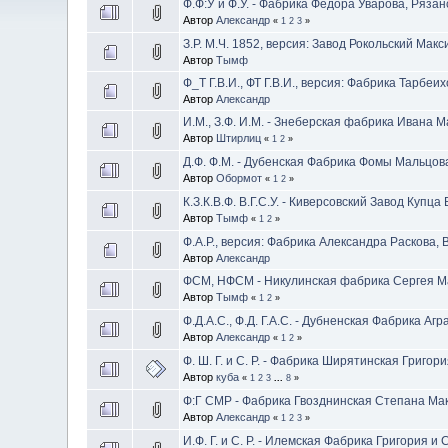
Ф.Ф:У и Ф.У. - Фабрика Фёдора Уварова, Рязан
Автор
Александр
«
1
2
3
»
З.Р. M.Ч. 1852, версия: Завод Рокольский Мак
Автор
Тымф
Ф_Т Г.В.И., ФТ Г.В.И., версия: Фабрика Тарб
Автор
Александр
И.М., З.Ф. И.М. - Знеберская фабрика Ивана 
Автор
Штирлиц
«
1
2
»
Д.Ф. Ф.М. - Дубенская Фабрика Фомы Мальцов
Автор
Обормот
«
1
2
»
К.З.К.В.Ф. В.Г.С.У. - Киверсовский Завод Купца
Автор
Тымф
«
1
2
»
Ф.А.Р., версия: Фабрика Александра Раскова, В.
Автор
Александр
ФСМ, НФСМ - Никулинская фабрика Сергея М
Автор
Тымф
«
1
2
»
Ф.Д.А.С., Ф.Д. Г.А.С. - Дубненская Фабрика 
Автор
Александр
«
1
2
»
Ф. Ш. Г. и С. Р. - Фабрика Ширятинская Григ
Автор
куба
«
1
2
3
...
8
»
Ф:Г СМР - Фабрика Гвозднинская Степана Ма
Автор
Александр
«
1
2
3
»
И.Ф. Г. и С. Р. - Илемская Фабрика Григория 