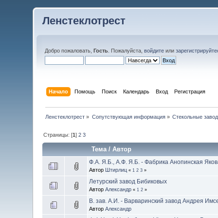
Ленстеклотрест
Добро пожаловать,
Гость
. Пожалуйста,
войдите
или
зарегистрируйте
Начало
Помощь
Поиск
Календарь
Вход
Регистрация
Ленстеклотрест
»
Сопутствующая информация
»
Стекольные заво
Страницы: [
1
]
2
3
Тема
/
Автор
Ф.А. Я.Б., А.Ф. Я.Б. - Фабрика Анопинская Яко
Автор
Штирлиц
«
1
2
3
»
Летурский завод Бибиковых
Автор
Александр
«
1
2
»
В. зав. А.И. - Варваринский завод Андрея Имс
Автор
Александр