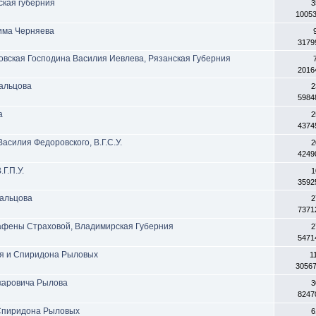
ская губерния
3
1005
сима Черняева
3179
еиховская Господина Василия Иевлева, Рязанская Губерния
2016
Мальцова
2
5984
а
2
4374
 Василия Федоровского, В.Г.С.У.
2
4249
Г.П.У.
1
3592
альцова
2
7371
Аграфены Страховой, Владимирская Губерния
2
5471
ория и Спиридона Рыловых
1
3056
каровича Рылова
3
8247
и Спиридона Рыловых
6