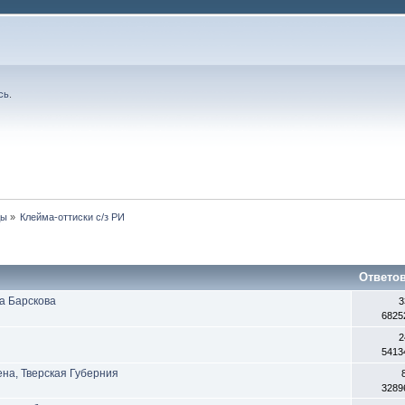
сь
.
ды
»
Клейма-оттиски с/з РИ
Ответо
ва Барскова
3
6825
2
5413
ена, Тверская Губерния
3289