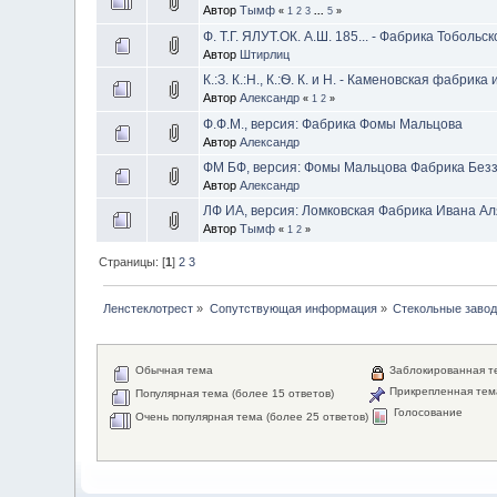
Автор
Тымф
«
1
2
3
...
5
»
Ф. Т.Г. ЯЛУТ.ОК. А.Ш. 185... - Фабрика Тоболь
Автор
Штирлиц
К.:З. К.:Н., К.:Ѳ. К. и Н. - Каменовская фабрик
Автор
Александр
«
1
2
»
Ф.Ф.М., версия: Фабрика Фомы Мальцова
Автор
Александр
ФМ БФ, версия: Фомы Мальцова Фабрика Безз
Автор
Александр
ЛФ ИА, версия: Ломковская Фабрика Ивана Ал
Автор
Тымф
«
1
2
»
Страницы: [
1
]
2
3
Ленстеклотрест
»
Сопутствующая информация
»
Стекольные заво
Обычная тема
Заблокированная т
Прикрепленная тем
Популярная тема (более 15 ответов)
Голосование
Очень популярная тема (более 25 ответов)