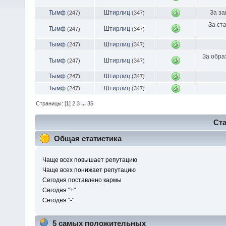
Тымф
Штирлиц
За за
(247)
(347)
За ст
Тымф
Штирлиц
(247)
(347)
Тымф
Штирлиц
(247)
(347)
За обра
Тымф
Штирлиц
(247)
(347)
Тымф
Штирлиц
(247)
(347)
Тымф
Штирлиц
(247)
(347)
Страницы: [
1
]
2
3
...
35
Ста
Общая статистика
Чаще всех повышает репутацию
Чаще всех понижает репутацию
Сегодня поставлено кармы
Сегодня "+"
Сегодня "-"
5 самых положительных