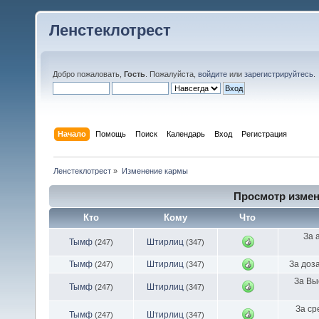
Ленстеклотрест
Добро пожаловать,
Гость
. Пожалуйста,
войдите
или
зарегистрируйтесь
.
Начало
Помощь
Поиск
Календарь
Вход
Регистрация
Ленстеклотрест
»
Изменение кармы
Просмотр измен
Кто
Кому
Что
За 
Тымф
Штирлиц
(247)
(347)
Тымф
Штирлиц
За доза
(247)
(347)
За Вы
Тымф
Штирлиц
(247)
(347)
За ср
Тымф
Штирлиц
(247)
(347)