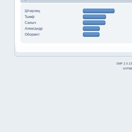
Штирлиц
Тымф
Саныч
Александр
Обормот
SMF 2.0.1
XHTM